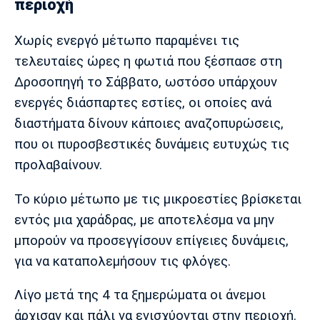
περιοχή
Λίβερπουλ
Μάντσεστερ
Γιουβέντους
Σίτι
Χωρίς ενεργό μέτωπο παραμένει τις
τελευταίες ώρες η φωτιά που ξέσπασε στη
Δροσοπηγή το Σάββατο, ωστόσο υπάρχουν
Ίντερ
Μίλαν
Μπάγερν
ενεργές διάσπαρτες εστίες, οι οποίες ανά
διαστήματα δίνουν κάποιες αναζοπυρώσεις,
που οι πυροσβεστικές δυνάμεις ευτυχώς τις
προλαβαίνουν.
Μπορούσια
Παρί Σεν
Μαρσέιγ
Ντόρτμουντ
Ζερμέν
Το κύριο μέτωπο με τις μικροεστίες βρίσκεται
εντός μια χαράδρας, με αποτελέσμα να μην
μπορούν να προσεγγίσουν επίγειες δυνάμεις,
Μονακό
Ερυθρός
Τότεναμ
για να καταπολεμήσουν τις φλόγες.
Αστέρας
Λίγο μετά της 4 τα ξημερώματα οι άνεμοι
άρχισαν και πάλι να ενισχύονται στην περιοχή.