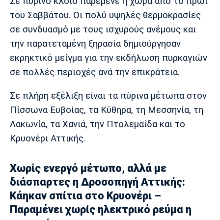
Μουσική
Στήλες
Σε πύρινο κλοιό παρέμενε η χώρα από το πρωί
του Σαββάτου. Οι πολύ υψηλές θερμοκρασίες
Πολιτισμός
Τραγούδια
Πρόγραμμα TV
σε συνδυασμό με τους ισχυρούς ανέμους και
Ιωνικός
Κηφισιά
Πανσερραϊκός
την παρατεταμένη ξηρασία δημιούργησαν
Cine Spot
εκρηκτικό μείγμα για την εκδήλωση πυρκαγιών
σε πολλές περιοχές ανά την επικράτεια.
Running
Σε πλήρη εξέλιξη είναι τα πύρινα μέτωπα στον
Media
Πίσσωνα Ευβοίας, τα Κύθηρα, τη Μεσσηνία, τη
Μπαρτσελόνα
Ρεάλ
Ατλέτικο
Μαδρίτης
Μαδρίτης
Παρασκήνιο
Λακωνία, τα Χανιά, την Πτολεμαΐδα και το
Κρυονέρι Αττικής.
Χωρίς ενεργό μέτωπο, αλλά με
Μάντσεστερ
Τσέλσι
Άρσεναλ
Γιουνάιτεντ
διάσπαρτες η Δροσοπηγή Αττικής:
Κάηκαν σπίτια στο Κρυονέρι –
Παραμένει χωρίς ηλεκτρικό ρεύμα η