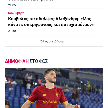
22:05
Κολύμβηση
Κούβελος σε αδελφές Αλεξανδρή: «Μας
κάνατε υπερήφανους και ευτυχισμένους»
21:50
Super League 2
Όλες οι ειδήσεις
Ο Ζορζίνιο στον Πανσερραϊκό
21:35
Ποδόσφαιρο - Εθνικές Ομάδες
ΔΗΜΟΦΙΛΗ
ΣΤΟ ΦΩΣ
Ουρουγουάη: Ο Φορλάν νέος προπονητής της
εθνικής
21:20
Ποδόσφαιρο - Διεθνή
PSV Αϊντχόφεν: Επίσημο του Κόστιτς
21:05
Conference League