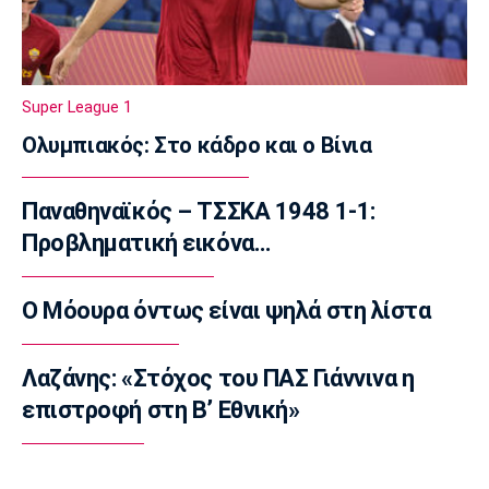
Παναθηναϊκός: Προς εξάντληση τα εισιτήρια
για τη ρεβάνς με την ΤΣΣΚΑ 1948
20:50
Ποδόσφαιρο - Διεθνή
Super League 1
Η UEFA εμμένει στην απόφαση της
Ολυμπιακός: Στο κάδρο και ο Βίνια
20:35
Ποδόσφαιρο - Διεθνή
Παναθηναϊκός – ΤΣΣΚΑ 1948 1-1:
Μπόρνμουθ: Υποβλήθηκε σε επέμβαση ο
Αραούχο
Προβληματική εικόνα…
20:20
Champions League
Ο Μόουρα όντως είναι ψηλά στη λίστα
Ολυμπιακός: Ο διαιτητής της ρεβάνς με τη
Ναϊμέγκεν
Λαζάνης: «Στόχος του ΠΑΣ Γιάννινα η
20:03
επιστροφή στη Β’ Εθνική»
Europa League
Άντερλεχτ: Με βασικό τον Μπιανκόν
19:53