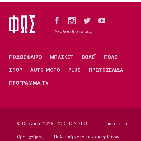
Conference League
Παναθηναϊκός: Ο διαιτητής της ρεβάνς με
την ΤΣΣΚΑ 1948
19:46
Ακολουθήστε μας
Europa League
Η ενδεκάδα του ΠΑΟΚ για το ματς με την
Άντερλεχτ
ΠΟΔΟΣΦΑΙΡΟ
ΜΠΑΣΚΕΤ
ΒΟΛΕΪ
ΠΟΛΟ
19:43
ΣΠΟΡ
AUTO-MOTO
PLUS
ΠΡΩΤΟΣΕΛΙΔΑ
Super League 1
Το αποχαιρετιστήριο μήνυμα του Ορτέγκα
ΠΡΟΓΡΑΜΜΑ TV
19:35
Ποδόσφαιρο - Διεθνή
Επίσημο! Ο Ορτέγκα στη Ρίβερ Πλέιτ
19:22
© Copyright 2026 - ΦΩΣ ΤΩΝ ΣΠΟΡ
Ταυτότητα
Champions League
Ολυμπιακός: Περιμένει τον Έσε
Όροι χρήσης
Πολιτική κατά των διακρίσεων
19:03