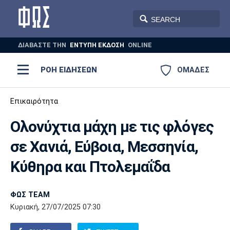
ΔΙΑΒΑΣΤΕ THN
ΕΝΤΥΠΗ ΕΚΔΟΣΗ
ONLINE
ΡΟΗ ΕΙΔΗΣΕΩΝ
ΟΜΑΔΕΣ
Ποδόσφαιρο
Επικαιρότητα
ΠΟΔΟΣΦΑΙΡΟ
ΜΠΑΣΚΕΤ
Ολονύχτια μάχη με τις φλόγες
Super League 1
Μπάσκετ
ΒΟΛΕΪ
ΠΟΛΟ
ΣΠΟΡ
σε Χανιά, Εύβοια, Μεσσηνία,
Ολυμπιακός
ΑΕΚ
ΠΑΟΚ
Super League 2
Ελλάδα
Ολυμπιακοί Αγώνες
Κύθηρα και Πτολεμαΐδα
AUTO-MOTO
PLUS
Γ Εθνική
Εθνική
Βόλεϊ
ΦΩΣ TEAM
Ελλάδα
EuroLeague
Πόλο
Παναθηναϊκός
Ατρόμητος
Πανιώνιος
Κυριακή, 27/07/2025 07:30
Champions League
ΝΒΑ
Τένις