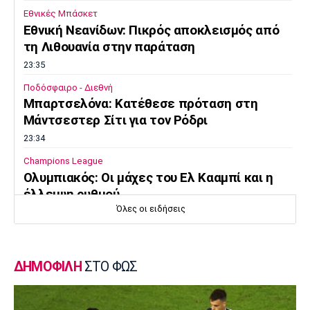
Εθνικές Μπάσκετ
Εθνική Νεανίδων: Πικρός αποκλεισμός από
τη Λιθουανία στην παράταση
23:35
Ποδόσφαιρο - Διεθνή
Μπαρτσελόνα: Κατέθεσε πρόταση στη
Μάντσεστερ Σίτι για τον Ρόδρι
23:34
Champions League
Ολυμπιακός: Οι μάχες του Ελ Κααμπί και η
έλλειψη ρυθμού
Όλες οι ειδήσεις
23:33
Ποδόσφαιρο - Διεθνή
Συνεχίζει στο MLS ο Σέρχι Ρομπέρτο
ΔΗΜΟΦΙΛΗ
ΣΤΟ ΦΩΣ
23:22
Στίβος
Παγκόσμιο Πρωτάθλημα Κ20: Έκτη θέση για