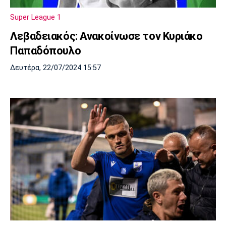
Λίβερπουλ
Μάντσεστερ
Γιουβέντους
Σίτι
Super League 1
Λεβαδειακός: Ανακοίνωσε τον Κυριάκο
Παπαδόπουλο
Ίντερ
Μίλαν
Μπάγερν
Δευτέρα, 22/07/2024 15:57
Μπορούσια
Παρί Σεν
Μαρσέιγ
Ντόρτμουντ
Ζερμέν
Μονακό
Ερυθρός
Τότεναμ
Αστέρας