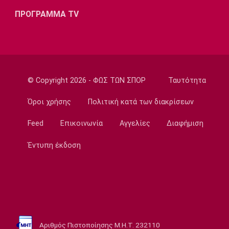
ΠΡΟΓΡΑΜΜΑ TV
Ποδόσφαιρο - Ελλάδα
Ολυμπιακός Β': Νικηφόρο το πρώτο φιλικό
22:03
EuroLeague
EuroLeague: Ξεχώρισε την καλύτερη
© Copyright 2026 - ΦΩΣ ΤΩΝ ΣΠΟΡ
Ταυτότητα
προσθήκη κάθε ομάδας
22:02
Όροι χρήσης
Πολιτική κατά των διακρίσεων
Super League 1
Feed
Επικοινωνία
Αγγελίες
Διαφήμιση
ΠΑΟΚ: Χειρουργήθηκε ο Μεϊτέ
22:00
Έντυπη έκδοση
Εθνικές Μπάσκετ
Εθνική Κορασίδων: Συνέτριψε με 78-36 την
Ιρλανδία
21:45
Μπάσκετ Α1 Γυναικών
A1 Γυναικών: To πλήρες πρόγραμμα του
Αριθμός Πιστοποίησης Μ.Η.Τ. 232110