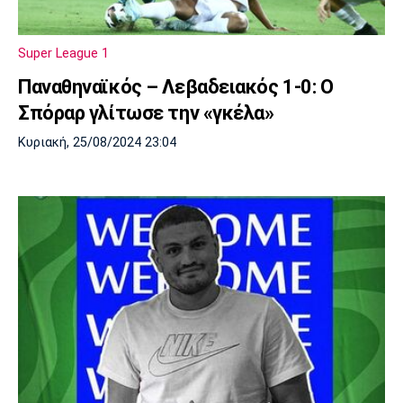
Μουσική
Στήλες
Πολιτισμός
Τραγούδια
Πρόγραμμα TV
Super League 1
Ιωνικός
Κηφισιά
Πανσερραϊκός
Παναθηναϊκός – Λεβαδειακός 1-0: Ο
Cine Spot
Σπόραρ γλίτωσε την «γκέλα»
Running
Κυριακή, 25/08/2024 23:04
Media
Μπαρτσελόνα
Ρεάλ
Ατλέτικο
Μαδρίτης
Μαδρίτης
Παρασκήνιο
Μάντσεστερ
Τσέλσι
Άρσεναλ
Γιουνάιτεντ