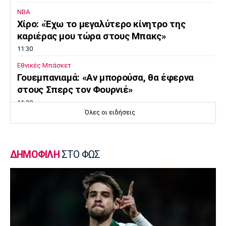
NBA
Χίρο: «Έχω το μεγαλύτερο κίνητρο της
καριέρας μου τώρα στους Μπακς»
11:30
Εθνικές Μπάσκετ
Γουεμπανιαμά: «Αν μπορούσα, θα έφερνα
στους Σπερς τον Φουρνιέ»
11:20
Όλες οι ειδήσεις
Super League 1
Διάψευση ΑΕΚ για τον Ακράμ Μπουράς
11:10
ΔΗΜΟΦΙΛΗ
ΣΤΟ ΦΩΣ
Μπάσκετ Ελλάδα
ΠΑΟΚ: Έφτασε στη Θεσσαλονίκη και ο
Μάρκους Φόστερ
11:00
Επικαιρότητα