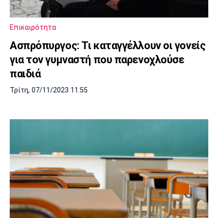
Μουσική
Στήλες
Πολιτισμός
Τραγούδια
Πρόγραμμα TV
Επικαιρότητα
Ιωνικός
Κηφισιά
Πανσερραϊκός
Ασπρόπυργος: Τι καταγγέλλουν οι γονείς
Cine Spot
για τον γυμναστή που παρενοχλούσε
παιδιά
Running
Τρίτη, 07/11/2023 11:55
Media
Μπαρτσελόνα
Ρεάλ
Ατλέτικο
Μαδρίτης
Μαδρίτης
Παρασκήνιο
Μάντσεστερ
Τσέλσι
Άρσεναλ
Γιουνάιτεντ