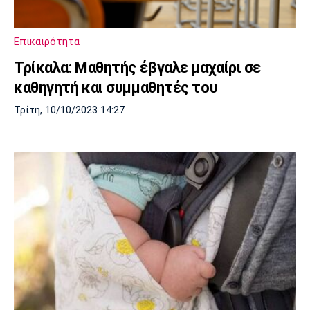
Λίβερπουλ
Μάντσεστερ
Γιουβέντους
Σίτι
Επικαιρότητα
Τρίκαλα: Μαθητής έβγαλε μαχαίρι σε
καθηγητή και συμμαθητές του
Ίντερ
Μίλαν
Μπάγερν
Τρίτη, 10/10/2023 14:27
Μπορούσια
Παρί Σεν
Μαρσέιγ
Ντόρτμουντ
Ζερμέν
Μονακό
Ερυθρός
Τότεναμ
Αστέρας