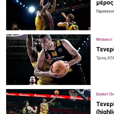
μέρος 
Παρασκευή
Μπάσκετ
Τενερί
Τρίτη, 07/
Basket Ch
Τενερ
(highl