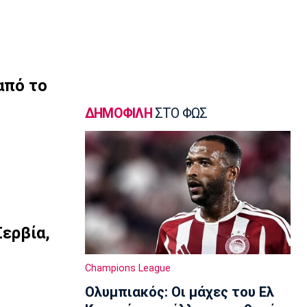
Βρέθηκε σορός σε σπηλιά κοντά στο
εκκλησάκι των Αγίων Ισιδώρων
14:50
Super League 1
Πήρε Νανού ο Ηρακλής
από το
14:40
Super League 1
ΔΗΜΟΦΙΛΗ
ΣΤΟ ΦΩΣ
Ολυμπιακός: Οι Αφρικανοί διατηρούν
στο προσκήνιο τον Σκίρι
14:30
Ποδόσφαιρο - Διεθνή
Ολοκληρώνει τη μεταγραφή του
Ντιομαντέ η Νότιγχαμ
14:20
Σερβία,
Super League 1
Παναθηναϊκός: Σε φουλ ρυθμούς ο
Λιβάι
Champions League
14:10
Ολυμπιακός: Οι μάχες του Ελ
Super League 1