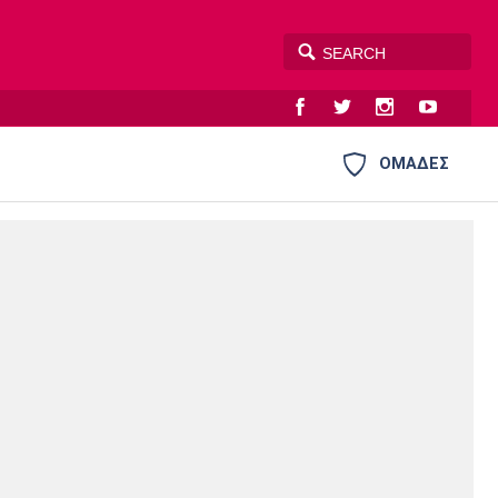
ΟΜΑΔΕΣ
Plus
Blogs
Θέατρο
Η Εφημερίδα
Σινεμά
Πρωτοσέλιδα
Ατλέτικο
Μάντσεστερ
Τσέλσι
Άρσεναλ
Μαδρίτης
Γιουνάιτεντ
Ευ ζην
Έντυπη έκδοση
Βιβλίο
Στήλες
Μουσική
Τραγούδια
Γιουβέντους
Ίντερ
Μίλαν
Μπάγερν
Πολιτισμός
Cine Spot
Running