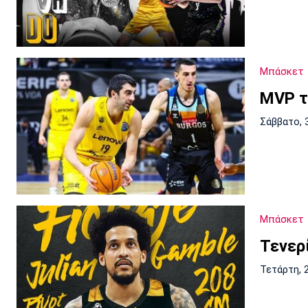
Μπάσκετ
MVP τ
Σάββατο, 
Μπάσκετ
Τενερ
Τετάρτη, 