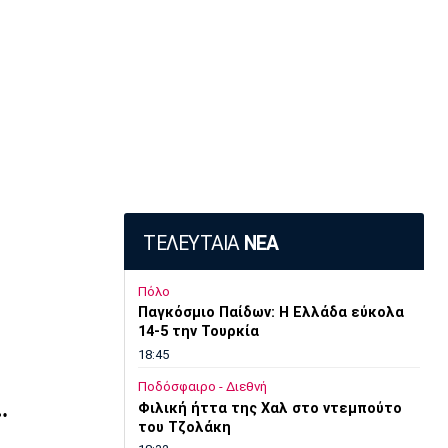
ΤΕΛΕΥΤΑΙΑ
ΝΕΑ
Πόλο
Παγκόσμιο Παίδων: Η Ελλάδα εύκολα
14-5 την Τουρκία
18:45
Ποδόσφαιρο - Διεθνή
…
Φιλική ήττα της Χαλ στο ντεμπούτο
του Τζολάκη