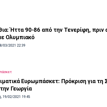
θια: Ήττα 90-86 από την Τενερίφη, πριν 
με Ολυμπιακό
28/03/2021 22:39
Μπάσκετ
ιματικά Ευρωμπάσκετ: Πρόκριση για τη 
 την Γεωργία
, 19/02/2021 19:45