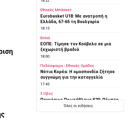
18:32
Εθνικές Μπάσκετ
Eurobasket U18: Με ανατροπή η
Ελλάδα, 67-65 τη Βουλγαρία
18:15
Βόλεϊ
ΕΟΠΕ: Τίμησε τον Κούβελο σε μια
ξεχωριστή βραδιά
ριση
18:00
Ποδόσφαιρο - Εθνικές Ομάδες
Νότια Κορέα: Η ομοσπονδία ζήτησε
συγγνώμη για την καταγγελία
17:45
Στίβος
Παγκόσμιο Πρωτάθλημα Κ20: Πέμπτη
θέση για τον Τζαμτζή
Όλες οι ειδήσεις
17:30
ης
Super League 1
Σκωτσέζικα ΜΜΕ: «Στο ραντάρ του