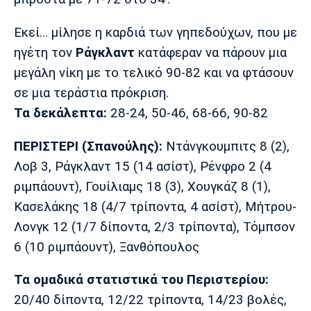
Λίβερπουλ
Μάντσεστερ
Γιουβέντους
Σίτι
Εκεί… μίλησε η καρδιά των γηπεδούχων, που με
ηγέτη τον
Ράγκλαντ
κατάφεραν να πάρουν μια
μεγάλη νίκη με το τελικό 90-82 και να φτάσουν
Ίντερ
Μίλαν
Μπάγερν
σε μια τεράστια πρόκριση.
Τα δεκάλεπτα:
28-24, 50-46, 68-66, 90-82
ΠΕΡΙΣΤΕΡΙ (Σπανούλης):
Ντάνγκουμπιτς 8 (2),
Λοβ 3, Ράγκλαντ 15 (14 ασίστ), Ρένφρο 2 (4
Μπορούσια
Παρί Σεν
Μαρσέιγ
Ντόρτμουντ
Ζερμέν
ριμπάουντ), Γουίλιαμς 18 (3), Χουγκάζ 8 (1),
Κασελάκης 18 (4/7 τρίποντα, 4 ασίστ), Μήτρου-
Λονγκ 12 (1/7 δίποντα, 2/3 τρίποντα), Τόμπσον
6 (10 ριμπάουντ), Ξανθόπουλος
Μονακό
Ερυθρός
Τότεναμ
Αστέρας
Τα ομαδικά στατιστικά του Περιστερίου:
20/40 δίποντα, 12/22 τρίποντα, 14/23 βολές,