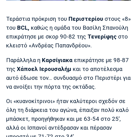
Μουσική
Στήλες
Πολιτισμός
Τραγούδια
Πρόγραμμα TV
Τεράστια πρόκριση του
Περιστερίου
στους «8»
Ιωνικός
Κηφισιά
Πανσερραϊκός
του
BCL,
καθώς η ομάδα του Βασίλη Σπανούλη
Cine Spot
επικράτησε με σκορ 90-82 της
Τενερίφης
στο
κλειστό «Ανδρέας Παπανδρέου».
Running
Παράλληλα η
Καρσίγιακα
επικράτησε με 98-87
Media
της
Χάποελ Ιερουσαλήμ
και το αποτέλεσμα
Μπαρτσελόνα
Ρεάλ
Ατλέτικο
Μαδρίτης
Μαδρίτης
Παρασκήνιο
αυτό έδωσε τον… συνδυασμό στο Περιστέρι για
να ανοίξει την πόρτα της οκτάδας.
Οι «κυανοκίτρινοι» ήταν καλύτεροι σχεδόν σε
Μάντσεστερ
Τσέλσι
Άρσεναλ
Γιουνάιτεντ
όλη τη διάρκεια του αγώνα, έπαιξαν πολύ καλό
μπάσκετ, προηγήθηκαν και με 63-54 στο 25’,
αλλά οι Ισπανοί αντέδρασαν και πέρασαν
μπροστά με 71-72 στο 34’.