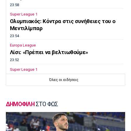
23:58
Super League 1
Ολυμπιακός: Κόντρα στις συνήθειες του ο
Μεντιλίμπαρ
23:54
Europa League
Λίσι: «Πρέπει να βελτιωθούμε»
23:52
Super League 1
Επιστρέφει αύριο στη Θεσσαλονίκη ο
Όλες οι ειδήσεις
Ηρακλής
23:50
Μπάσκετ Ελλάδα
ΔΗΜΟΦΙΛΗ
ΣΤΟ ΦΩΣ
Επίσημα στον Άρη ο Άνταμ Μοκόκα
23:35
Europa League