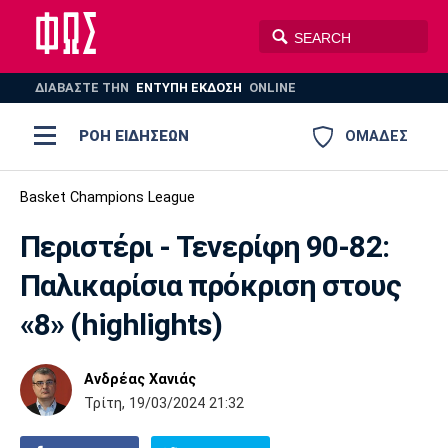
ΔΙΑΒΑΣΤΕ THN
ΕΝΤΥΠΗ ΕΚΔΟΣΗ
ONLINE
ΡΟΗ ΕΙΔΗΣΕΩΝ
ΟΜΑΔΕΣ
Ποδόσφαιρο
Basket Champions League
ΠΟΔΟΣΦΑΙΡΟ
ΜΠΑΣΚΕΤ
Περιστέρι - Τενερίφη 90-82:
Super League 1
Μπάσκετ
ΒΟΛΕΪ
ΠΟΛΟ
ΣΠΟΡ
Παλικαρίσια πρόκριση στους
Ολυμπιακός
ΑΕΚ
ΠΑΟΚ
Super League 2
Ελλάδα
Ολυμπιακοί Αγώνες
«8» (highlights)
AUTO-MOTO
PLUS
Γ Εθνική
Εθνική
Βόλεϊ
Ανδρέας Χανιάς
Ελλάδα
EuroLeague
Πόλο
Παναθηναϊκός
Ατρόμητος
Πανιώνιος
Τρίτη, 19/03/2024 21:32
Champions League
ΝΒΑ
Τένις