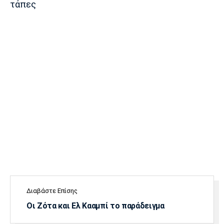
τάπες
Διαβάστε Επίσης
Οι Ζότα και Ελ Κααμπί το παράδειγμα