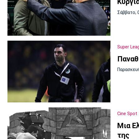
Κυργιά
Σάββατο, 
Super Lea
Παναθ
Παρασκευή
Cine Spot
Μια Ε
της