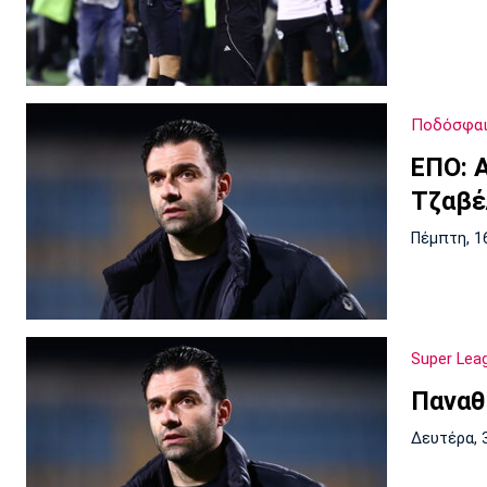
Ποδόσφαι
ΕΠΟ: 
Τζαβέ
Πέμπτη, 1
Super Lea
Παναθ
Δευτέρα, 