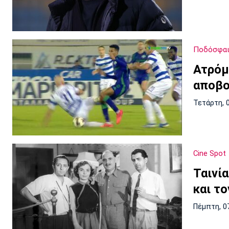
Ποδόσφαι
Ατρόμ
αποβο
Τετάρτη, 
Cine Spot
Ταινί
και τ
Πέμπτη, 0