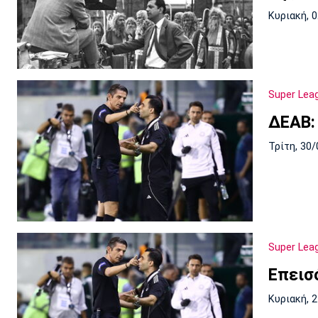
Κυριακή, 
Super Lea
ΔΕΑΒ:
Τρίτη, 30/
Super Lea
Επεισ
Κυριακή, 