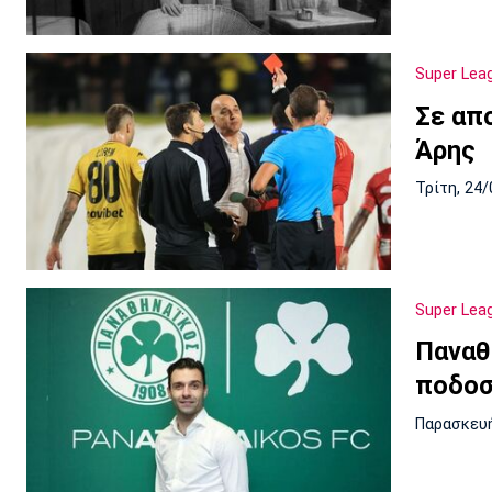
Super Lea
Σε απ
Άρης
Τρίτη, 24/
Super Lea
Παναθ
ποδοσ
Παρασκευή