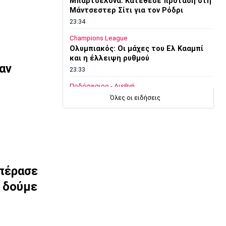
Μπαρτσελόνα: Κατέθεσε πρόταση στη
Μάντσεστερ Σίτι για τον Ρόδρι
23:34
Champions League
Ολυμπιακός: Οι μάχες του Ελ Κααμπί
και η έλλειψη ρυθμού
αν
23:33
Ποδόσφαιρο - Διεθνή
Συνεχίζει στο MLS ο Σέρχι Ρομπέρτο
Όλες οι ειδήσεις
23:22
Στίβος
Παγκόσμιο Πρωτάθλημα Κ20: Έκτη
θέση για την Ραφαηλίδου στον τελικό
της σφαιροβολίας
23:11
επέρασε
Super League 2
η δούμε
Διπλή ενίσχυση για την ΑΕΛ
23:00
Ποδόσφαιρο - Διεθνή