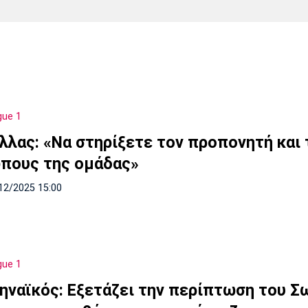
Χάντμπολ
Ηρακλής
Βόλος
Μπορούσια
Παρί Σεν
Ντόρτμουντ
Ζερμέν
gue 1
Πόρτο
Μπενφίκα
λλας: «Να στηρίξετε τον προπονητή και
πους της ομάδας»
12/2025 15:00
gue 1
ηναϊκός: Εξετάζει την περίπτωση του Σ