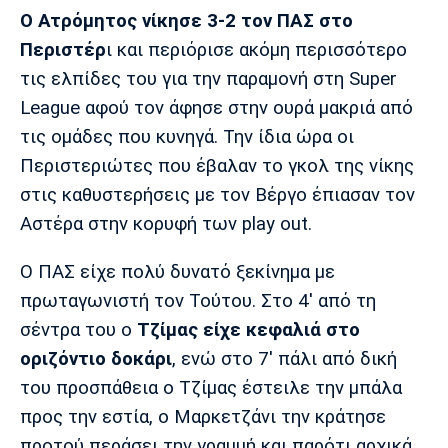
Μουσική
Στήλες
Ο Ατρόμητος νίκησε 3-2 τον ΠΑΣ στο
Περιστέρ
ι και περιόρισε ακόμη περισσότερο
Πολιτισμός
Τραγούδια
Πρόγραμμα TV
τις ελπίδες του για την παραμονή στη Super
Ιωνικός
Κηφισιά
Πανσερραϊκός
Cine Spot
League αφού τον άφησε στην ουρά μακριά από
τις ομάδες που κυνηγά. Την ίδια ώρα οι
Running
Περιστεριώτες που έβαλαν το γκολ της νίκης
στις καθυστερήσεις με τον Βέργο έπιασαν τον
Media
Αστέρα στην κορυφή των play out.
Μπαρτσελόνα
Ρεάλ
Ατλέτικο
Μαδρίτης
Μαδρίτης
Παρασκήνιο
Ο ΠΑΣ είχε πολύ δυνατό ξεκίνημα με
πρωταγωνιστή τον Τούτου. Στο 4' από τη
σέντρα του ο
Τζίμας είχε κεφαλιά στο
Μάντσεστερ
Τσέλσι
Άρσεναλ
οριζόντιο δοκάρι
, ενώ στο 7' πάλι από δική
Γιουνάιτεντ
του προσπάθεια ο Τζίμας έστειλε την μπάλα
προς την εστία, ο Μαρκετζάνι την κράτησε
προτού περάσει την γραμμή και παρότι αρχικά