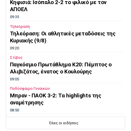
Κηφισιά: Ισόπαλο 2-2 το φιλικό με τον
ΑΠΟΕΛ
09:35
Τηλεόραση
Τηλεόραση: Οι αθλητικές μεταδόσεις της
Κυριακής (9/8)
09:20
Στίβος
Παγκόσμιο Πρωτάθλημα Κ20: Πέμπτος ο
Αλιβιζάτος, ένατος ο Κουλούρης
09:05
Ποδόσφαιρο Γυναικών
Μπραν - ΠΑΟΚ 3-2: Τα highlights της
αναμέτρησης
08:50
Super League 2
Όλες οι ειδήσεις
Νίκη Βόλου: Νικηφόρο το φιλικό επί του