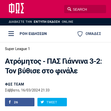
ΔΙΑΒΑΣΤΕ THN
ΕΝΤΥΠΗ ΕΚΔΟΣΗ
ONLINE
ΡΟΗ ΕΙΔΗΣΕΩΝ
ΟΜΑΔΕΣ
Ποδόσφαιρο
Super League 1
ΠΟΔΟΣΦΑΙΡΟ
ΜΠΑΣΚΕΤ
Ατρόμητος - ΠΑΣ Γιάννινα 3-2:
Super League 1
Μπάσκετ
ΒΟΛΕΪ
ΠΟΛΟ
ΣΠΟΡ
Τον βύθισε στο φινάλε
Ολυμπιακός
ΑΕΚ
ΠΑΟΚ
Super League 2
Ελλάδα
Ολυμπιακοί Αγώνες
AUTO-MOTO
PLUS
ΦΩΣ TEAM
Γ Εθνική
Εθνική
Βόλεϊ
Σάββατο, 16/03/2024 21:33
Ελλάδα
EuroLeague
Πόλο
Παναθηναϊκός
Ατρόμητος
Πανιώνιος
26
TWEET
Champions League
ΝΒΑ
Τένις