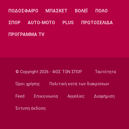
23:32
ΠΟΔΟΣΦΑΙΡΟ
ΜΠΑΣΚΕΤ
ΒΟΛΕΪ
ΠΟΛΟ
Εθνικές Μπάσκετ
Προδρομίδη: «Ήταν θέμα εγωισμού»
ΣΠΟΡ
AUTO-MOTO
PLUS
ΠΡΩΤΟΣΕΛΙΔΑ
23:20
ΠΡΟΓΡΑΜΜΑ TV
Στίβος
Παγκόσμιο Πρωτάθλημα Κ20: Ατομικό ρεκόρ
η Γέρου, το πάλεψε η Πάσιου
23:08
Ποδόσφαιρο - Διεθνή
© Copyright 2026 - ΦΩΣ ΤΩΝ ΣΠΟΡ
Ταυτότητα
Παρί Σεν Ζερμέν: Ισόπαλο το φιλικό με τη
Μάντσεστερ Γιουνάιτεντ
Όροι χρήσης
Πολιτική κατά των διακρίσεων
22:55
Feed
Επικοινωνία
Αγγελίες
Διαφήμιση
Ποδόσφαιρο - Διεθνή
Σκωτία: «Δύο στα δύο» η Σεντ Μίρεν, πρώτη
Έντυπη έκδοση
νίκη για Νταντί
22:40