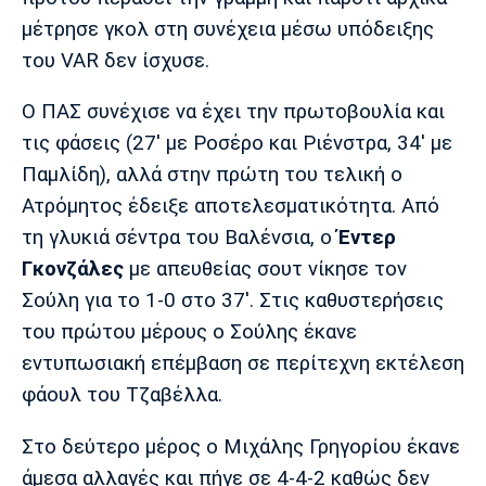
Λίβερπουλ
Μάντσεστερ
Γιουβέντους
μέτρησε γκολ στη συνέχεια μέσω υπόδειξης
Σίτι
του VAR δεν ίσχυσε.
Ο ΠΑΣ συνέχισε να έχει την πρωτοβουλία και
Ίντερ
Μίλαν
Μπάγερν
τις φάσεις (27' με Ροσέρο και Ριένστρα, 34' με
Παμλίδη), αλλά στην πρώτη του τελική ο
Ατρόμητος έδειξε αποτελεσματικότητα. Από
τη γλυκιά σέντρα του Βαλένσια, ο
Έντερ
Μπορούσια
Παρί Σεν
Μαρσέιγ
Γκονζάλες
με απευθείας σουτ νίκησε τον
Ντόρτμουντ
Ζερμέν
Σούλη για το 1-0 στο 37'. Στις καθυστερήσεις
του πρώτου μέρους ο Σούλης έκανε
εντυπωσιακή επέμβαση σε περίτεχνη εκτέλεση
Μονακό
Ερυθρός
Τότεναμ
φάουλ του Τζαβέλλα.
Αστέρας
Στο δεύτερο μέρος ο Μιχάλης Γρηγορίου έκανε
άμεσα αλλαγές και πήγε σε 4-4-2 καθώς δεν