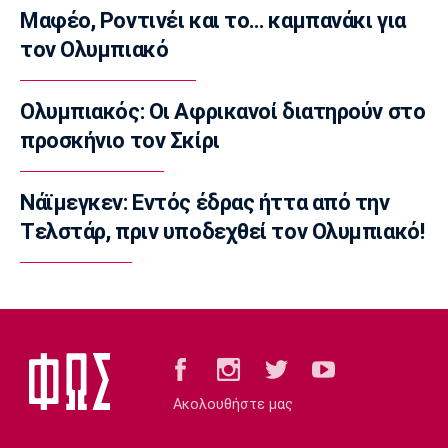
07:35
Μαφέο, Ροντινέι και το… καμπανάκι για
Αυτοκίνητο
τον Ολυμπιακό
Οι τιμές του Renault Clio
07:20
Ολυμπιακός: Οι Αφρικανοί διατηρούν στο
Επικαιρότητα
προσκήνιο τον Σκίρι
Καιρός: Υψηλές θερμοκρασίες σε όλη τη
χώρα
Νάϊμεγκεν: Εντός έδρας ήττα από την
07:05
Tελστάρ, πριν υποδεχθεί τον Ολυμπιακό!
Γ Εθνική
Επανεκκίνηση στην Ηλιούπολη
23:57
Champions League
Μαφέο, Ροντινέι και το… καμπανάκι για τον
Ολυμπιακό
23:45
Ακολουθήστε μας
Super League 1
Βόλος: Ανακοίνωσε χορηγική συμφωνία