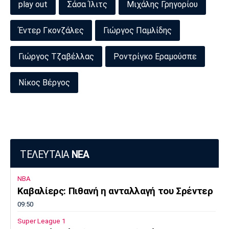
play out
Σάσα Ίλιτς
Μιχάλης Γρηγορίου
Έντερ Γκονζάλες
Γιώργος Παμλίδης
Γιώργος Τζαβέλλας
Ροντρίγκο Εραμούσπε
Νίκος Βέργος
ΤΕΛΕΥΤΑΙΑ
ΝΕΑ
NBA
Καβαλίερς: Πιθανή η ανταλλαγή του Σρέντερ
09:50
Super League 1