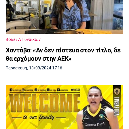
Βόλεϊ Α Γυναικών
Χαντάβα: «Αν δεν πίστευα στον τίτλο, δε
θα ερχόμουν στην ΑΕΚ»
Παρασκευή, 13/09/2024 17:16