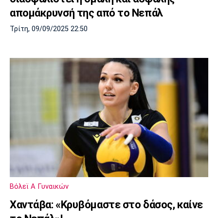
απομάκρυνσή της από το Νεπάλ
Τρίτη, 09/09/2025 22:50
Βόλεϊ Α Γυναικών
Χαντάβα: «Κρυβόμαστε στο δάσος, καίνε