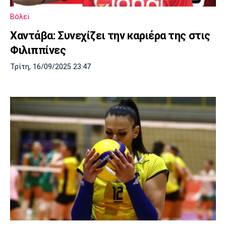
Λίβερπουλ
Μάντσεστερ
Γιουβέντους
Σίτι
Βόλεϊ
Χαντάβα: Συνεχίζει την καριέρα της στις
Φιλιππίνες
Ίντερ
Μίλαν
Μπάγερν
Τρίτη, 16/09/2025 23:47
Μπορούσια
Παρί Σεν
Μαρσέιγ
Ντόρτμουντ
Ζερμέν
Μονακό
Ερυθρός
Τότεναμ
Αστέρας