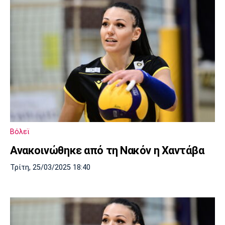
Βόλεϊ
Ανακοινώθηκε από τη Νακόν η Χαντάβα
Τρίτη, 25/03/2025 18:40