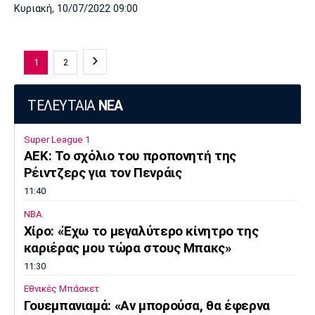
Κυριακή, 10/07/2022 09:00
1
2
ΤΕΛΕΥΤΑΙΑ
ΝΕΑ
Super League 1
ΑΕΚ: Το σχόλιο του προπονητή της
Ρέιντζερς για τον Πενράις
11:40
NBA
Χίρο: «Έχω το μεγαλύτερο κίνητρο της
καριέρας μου τώρα στους Μπακς»
11:30
Εθνικές Μπάσκετ
Γουεμπανιαμά: «Αν μπορούσα, θα έφερνα