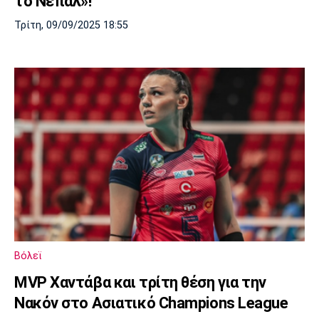
το Νεπάλ»!
Τρίτη, 09/09/2025 18:55
Βόλεϊ
MVP Χαντάβα και τρίτη θέση για την
Νακόν στο Ασιατικό Champions League