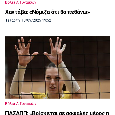
Βόλεϊ Α Γυναικών
Πόρτο
Μπενφίκα
Χαντάβα: «Νόμιζα ότι θα πεθάνω»
Τετάρτη, 10/09/2025 19:52
Βόλεϊ Α Γυναικών
ΠΑΣΑΠΠ: «Βρίσκεται σε ασφαλές μέρος η