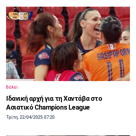
Βόλεϊ
Ιδανική αρχή για τη Χαντάβα στο
Ασιατικό Champions League
Τρίτη, 22/04/2025 07:20