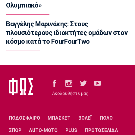
Ολυμπιακό»
Σεισμός 3,9 Ρίχτερ στον Κορινθιακό Κόλπο
τα ξημερώματα
09:50
Βαγγέλης Μαρινάκης: Στους
πλουσιότερους ιδιοκτήτες ομάδων στον
Super League 1
ΠΑΟΚ: Εμφανίζεται θετικός σε ενδεχόμενη
κόσμο κατά το FourFourTwo
μεταγραφή ο Τένγκστεντ
09:40
Super League 1
Ατζέντης Ακράμ Μπουράς: «Είμαστε σε
διαπραγματεύσεις με την ΑΕΚ»
09:30
Ακολουθήστε μας
Super League 1
«Προχωρούν οι επαφές μεταξύ Ελίασον κι
Ιντερνασιονάλ»
ΠΟΔΟΣΦΑΙΡΟ
ΜΠΑΣΚΕΤ
ΒΟΛΕΪ
ΠΟΛΟ
09:20
Εθνικές Μπάσκετ
ΣΠΟΡ
AUTO-MOTO
PLUS
ΠΡΩΤΟΣΕΛΙΔΑ
Ευρωμπάσκετ U16: Κόντρα στη Σλοβενία η