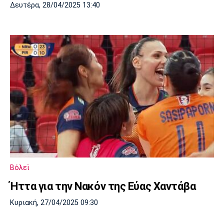
Δευτέρα, 28/04/2025 13:40
Βόλεϊ
Ήττα για την Νακόν της Εύας Χαντάβα
Κυριακή, 27/04/2025 09:30