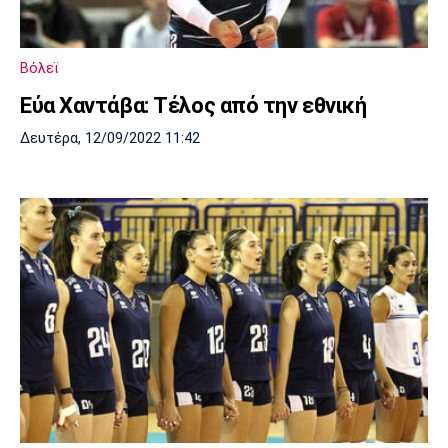
Βόλεϊ
Εύα Χαντάβα: Τέλος από την εθνική
Δευτέρα, 12/09/2022 11:42