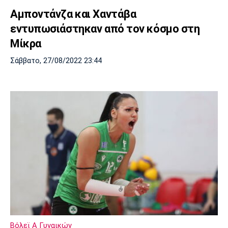
Αμποντάνζα και Χαντάβα
εντυπωσιάστηκαν από τον κόσμο στη
Μίκρα
Σάββατο, 27/08/2022 23:44
Βόλεϊ Α Γυναικών