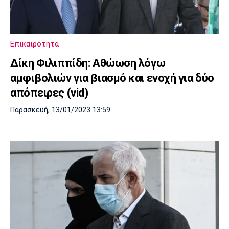
Μουσική
Στήλες
Πολιτισμός
Τραγούδια
Πρόγραμμα TV
Ιωνικός
Κηφισιά
Πανσερραϊκός
Επικαιρότητα
Cine Spot
Δίκη Φιλιππίδη: Αθώωση λόγω
Running
αμφιβολιών για βιασμό και ενοχή για δύο
απόπειρες (vid)
Media
Παρασκευή, 13/01/2023 13:59
Μπαρτσελόνα
Ρεάλ
Ατλέτικο
Μαδρίτης
Μαδρίτης
Παρασκήνιο
Μάντσεστερ
Τσέλσι
Άρσεναλ
Γιουνάιτεντ