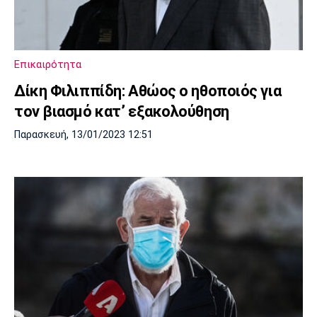
Λίβερπουλ
Μάντσεστερ
Γιουβέντους
Σίτι
Επικαιρότητα
Δίκη Φιλιππίδη: Αθώος ο ηθοποιός για
Ίντερ
Μίλαν
Μπάγερν
τον βιασμό κατ’ εξακολούθηση
Παρασκευή, 13/01/2023 12:51
Μπορούσια
Παρί Σεν
Μαρσέιγ
Ντόρτμουντ
Ζερμέν
Μονακό
Ερυθρός
Τότεναμ
Αστέρας