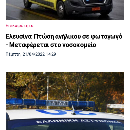
Μουσική
Στήλες
Πολιτισμός
Τραγούδια
Πρόγραμμα TV
Ιωνικός
Κηφισιά
Πανσερραϊκός
Επικαιρότητα
Cine Spot
Ελευσίνα: Πτώση ανήλικου σε φωταγωγό
Running
- Μεταφέρεται στο νοσοκομείο
Πέμπτη, 21/04/2022 14:29
Media
Μπαρτσελόνα
Ρεάλ
Ατλέτικο
Μαδρίτης
Μαδρίτης
Παρασκήνιο
Μάντσεστερ
Τσέλσι
Άρσεναλ
Γιουνάιτεντ