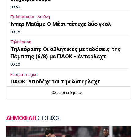
09:50
Ποδόσφαιρο - Διεθνή
Ίντερ Μαϊάμι: Ο Μέσι πέτυχε δύο γκολ
09:35
Τηλεόραση
Τηλεόραση: Οι αθλητικές μεταδόσεις της
Πέμπτης (6/8) με ΠΑΟΚ - Άντερλεχτ
09:20
Europa League
ΠΑΟΚ: Υποδέχεται την Άντερλεχτ
09:05
Όλες οι ειδήσεις
Κολύμβηση
Ευρωπαϊκό Πρωτάθλημα Νέων Γυναικών:
Ήττα της Ελλάδας από την Ολλανδία
ΔΗΜΟΦΙΛΗ
ΣΤΟ ΦΩΣ
08:50
Χάντμπολ