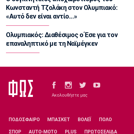
Επικαιρότητα
Κωνσταντή Τζολάκη στον Ολυμπιακό:
Καιρός: Αίθριος με υψηλές θερμοκρασίες
«Αυτό δεν είναι αντίο...»
07:20
Επικαιρότητα
Ολυμπιακός: Διαθέσιμος ο Έσε για τον
Εορτολόγιο: Ποιοι γιορτάζουν σήμερα
επαναληπτικό με τη Ναϊμέγκεν
Πέμπτη 6 Αυγούστου
07:05
Μπάσκετ Ελλάδα
ΠΑΟΚ: Επένδυση με Σπανό και Χαραλαμπίδη
00:10
Γ Εθνική
Ιωνικός: «Πακέτο» μεταγραφών στη Νίκαια
Ακολουθήστε μας
23:55
Ποδόσφαιρο - Διεθνή
FIFA: Οι Φιλιππίνες στηρίζουν Ινφαντίνο
ΠΟΔΟΣΦΑΙΡΟ
ΜΠΑΣΚΕΤ
ΒΟΛΕΪ
ΠΟΛΟ
23:35
ΣΠΟΡ
AUTO-MOTO
PLUS
ΠΡΩΤΟΣΕΛΙΔΑ