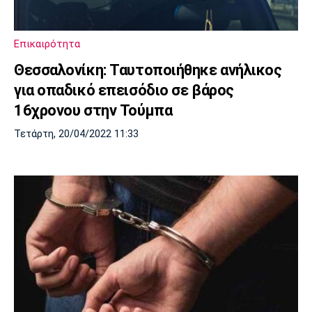
Λίβερπουλ
Μάντσεστερ
Γιουβέντους
Σίτι
Επικαιρότητα
Θεσσαλονίκη: Ταυτοποιήθηκε ανήλικος
Ίντερ
Μίλαν
Μπάγερν
για οπαδικό επεισόδιο σε βάρος
16χρονου στην Τούμπα
Τετάρτη, 20/04/2022 11:33
Μπορούσια
Παρί Σεν
Μαρσέιγ
Ντόρτμουντ
Ζερμέν
Μονακό
Ερυθρός
Τότεναμ
Αστέρας