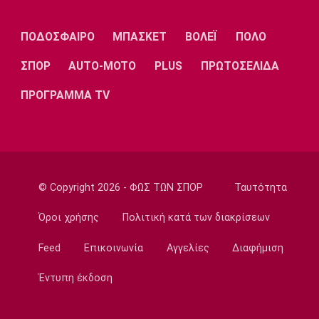
Εθνικές Μπάσκετ
ΠΟΔΟΣΦΑΙΡΟ
ΜΠΑΣΚΕΤ
ΒΟΛΕΪ
ΠΟΛΟ
Ρήγα: «Τα κορίτσια δείχνουν έτοιμα να
πετύχουν κάτι όμορφο»
ΣΠΟΡ
AUTO-MOTO
PLUS
ΠΡΩΤΟΣΕΛΙΔΑ
22:15
ΠΡΟΓΡΑΜΜΑ TV
Ποδόσφαιρο - Ελλάδα
Ολυμπιακός Β': Νικηφόρο το πρώτο φιλικό
22:03
EuroLeague
EuroLeague: Ξεχώρισε την καλύτερη
© Copyright 2026 - ΦΩΣ ΤΩΝ ΣΠΟΡ
Ταυτότητα
προσθήκη κάθε ομάδας
22:02
Όροι χρήσης
Πολιτική κατά των διακρίσεων
Super League 1
Feed
Επικοινωνία
Αγγελίες
Διαφήμιση
ΠΑΟΚ: Χειρουργήθηκε ο Μεϊτέ
22:00
Έντυπη έκδοση
Εθνικές Μπάσκετ
Εθνική Κορασίδων: Συνέτριψε με 78-36 την