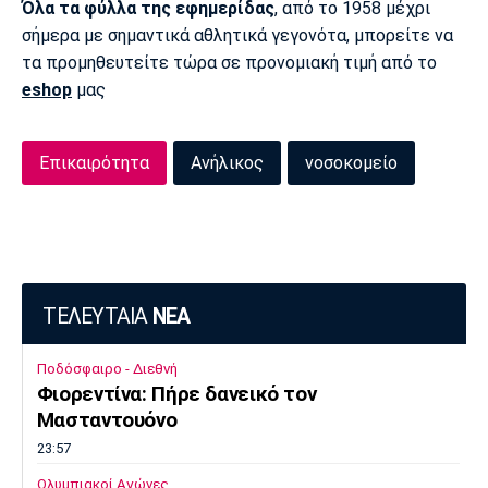
Όλα τα φύλλα της εφημερίδας
, από το 1958 μέχρι
Πόρτο
Μπενφίκα
σήμερα με σημαντικά αθλητικά γεγονότα, μπορείτε να
τα προμηθευτείτε τώρα σε προνομιακή τιμή από το
eshop
μας
Επικαιρότητα
Ανήλικος
νοσοκομείο
ΤΕΛΕΥΤΑΙΑ
ΝΕΑ
Ποδόσφαιρο - Διεθνή
Φιορεντίνα: Πήρε δανεικό τον
Μασταντουόνο
23:57
Ολυμπιακοί Αγώνες