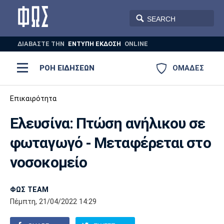
ΔΙΑΒΑΣΤΕ THN
ΕΝΤΥΠΗ ΕΚΔΟΣΗ
ONLINE
ΡΟΗ ΕΙΔΗΣΕΩΝ
ΟΜΑΔΕΣ
Ποδόσφαιρο
Επικαιρότητα
ΠΟΔΟΣΦΑΙΡΟ
ΜΠΑΣΚΕΤ
Ελευσίνα: Πτώση ανήλικου σε
Super League 1
Μπάσκετ
ΒΟΛΕΪ
ΠΟΛΟ
ΣΠΟΡ
φωταγωγό - Μεταφέρεται στο
Ολυμπιακός
ΑΕΚ
ΠΑΟΚ
Super League 2
Ελλάδα
Ολυμπιακοί Αγώνες
νοσοκομείο
AUTO-MOTO
PLUS
Γ Εθνική
Εθνική
Βόλεϊ
ΦΩΣ TEAM
Ελλάδα
EuroLeague
Πόλο
Παναθηναϊκός
Ατρόμητος
Πανιώνιος
Πέμπτη, 21/04/2022 14:29
Champions League
ΝΒΑ
Τένις