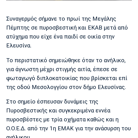
Μουσική
Στήλες
Πολιτισμός
Τραγούδια
Πρόγραμμα TV
Συναγερμός σήμανε το πρωί της Μεγάλης
Ιωνικός
Κηφισιά
Πανσερραϊκός
Πέμπτης σε πυροσβεστική και ΕΚΑΒ μετά από
Cine Spot
ατύχημα που είχε ένα παιδί σε οικία στην
Ελευσίνα.
Running
Το περιστατικό σημειώθηκε όταν το ανήλικο,
Media
για άγνωστη μέχρι στιγμής αιτία, έπεσε σε
Μπαρτσελόνα
Ρεάλ
Ατλέτικο
Μαδρίτης
Μαδρίτης
Παρασκήνιο
φωταγωγό διπλοκατοικίας που βρίσκεται επί
της οδού Μεσολογγίου στον δήμο Ελευσίνας.
Στο σημείο έσπευσαν δυνάμεις της
Μάντσεστερ
Τσέλσι
Άρσεναλ
Γιουνάιτεντ
Πυροσβεστικής και συγκεκριμένα εννέα
πυροσβέστες με τρία οχήματα καθώς και η
Ο.Ο.Ε.Δ. από την 1η ΕΜΑΚ για την ανάσυρση του
ανήλικου.