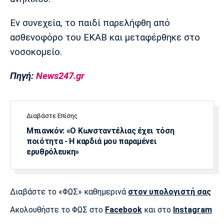
Λίβερπουλ
Μάντσεστερ
Γιουβέντους
Σίτι
Εν συνεχεία, το παιδί παρελήφθη από
ασθενοφόρο του ΕΚΑΒ και μεταφέρθηκε στο
νοσοκομείο.
Ίντερ
Μίλαν
Μπάγερν
Πηγή:
News247.gr
Διαβάστε Επίσης
Μπορούσια
Παρί Σεν
Μαρσέιγ
Ντόρτμουντ
Ζερμέν
Μπιανκόν: «Ο Κωνσταντέλιας έχει τόση
ποιότητα - Η καρδιά μου παραμένει
ερυθρόλευκη»
Μονακό
Ερυθρός
Τότεναμ
Αστέρας
Διαβάστε το «ΦΩΣ» καθημερινά
στον υπολογιστή σας
Ακολουθήστε το ΦΩΣ στο
Facebook
και στο
Instagram