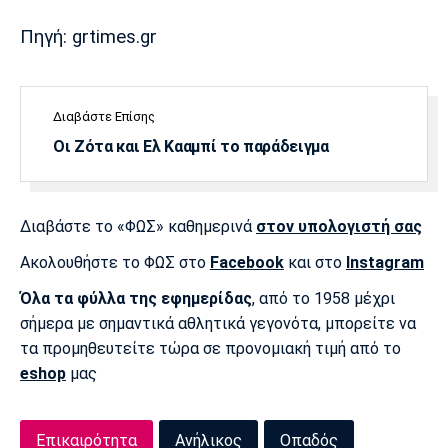
Λίβερπουλ
Μάντσεστερ
Γιουβέντους
Σίτι
Πηγή: grtimes.gr
Διαβάστε Επίσης
Ίντερ
Μίλαν
Μπάγερν
Οι Ζότα και Ελ Κααμπί το παράδειγμα
Διαβάστε το «ΦΩΣ» καθημερινά
στον υπολογιστή σας
Μπορούσια
Παρί Σεν
Μαρσέιγ
Ντόρτμουντ
Ζερμέν
Ακολουθήστε το ΦΩΣ στο
Facebook
και στο
Instagram
Όλα τα φύλλα της εφημερίδας
, από το 1958 μέχρι
σήμερα με σημαντικά αθλητικά γεγονότα, μπορείτε να
τα προμηθευτείτε τώρα σε προνομιακή τιμή από το
Μονακό
Ερυθρός
Τότεναμ
eshop
μας
Αστέρας
Επικαιρότητα
Ανήλικος
Οπαδός