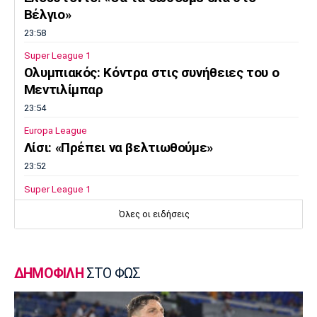
Βέλγιο»
23:58
Super League 1
Ολυμπιακός: Κόντρα στις συνήθειες του ο
Μεντιλίμπαρ
23:54
Europa League
Λίσι: «Πρέπει να βελτιωθούμε»
23:52
Super League 1
Επιστρέφει αύριο στη Θεσσαλονίκη ο
Όλες οι ειδήσεις
Ηρακλής
23:50
Μπάσκετ Ελλάδα
ΔΗΜΟΦΙΛΗ
ΣΤΟ ΦΩΣ
Επίσημα στον Άρη ο Άνταμ Μοκόκα
23:35