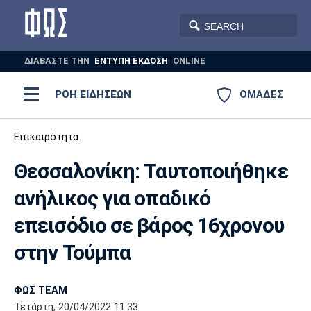
ΔΙΑΒΑΣΤΕ THN
ΕΝΤΥΠΗ ΕΚΔΟΣΗ
ONLINE
ΡΟΗ ΕΙΔΗΣΕΩΝ
ΟΜΑΔΕΣ
Ποδόσφαιρο
Επικαιρότητα
ΠΟΔΟΣΦΑΙΡΟ
ΜΠΑΣΚΕΤ
Θεσσαλονίκη: Ταυτοποιήθηκε
Super League 1
Μπάσκετ
ΒΟΛΕΪ
ΠΟΛΟ
ΣΠΟΡ
ανήλικος για οπαδικό
Ολυμπιακός
ΑΕΚ
ΠΑΟΚ
Super League 2
Ελλάδα
Ολυμπιακοί Αγώνες
επεισόδιο σε βάρος 16χρονου
AUTO-MOTO
PLUS
Γ Εθνική
Εθνική
Βόλεϊ
στην Τούμπα
Ελλάδα
EuroLeague
Πόλο
Παναθηναϊκός
Ατρόμητος
Πανιώνιος
ΦΩΣ TEAM
Τετάρτη, 20/04/2022 11:33
Champions League
ΝΒΑ
Τένις