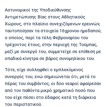
Μουσική
Στήλες
Αστυνομικοί της Υποδιεύθυνσης
Πολιτισμός
Τραγούδια
Πρόγραμμα TV
Αντιμετώπισης Βίας στους Αθλητικούς
Ιωνικός
Κηφισιά
Πανσερραϊκός
Χώρους, στο πλαίσιο συνεχιζόμενων ερευνών,
Cine Spot
ταυτοποίησαν τα στοιχεία 16χρονου ημεδαπού,
Running
ο οποίος, περί τα τέλη Φεβρουαρίου του
τρέχοντος έτους, στην περιοχή της Τούμπας,
Media
μαζί με συνεργό του, συμμετείχε σε επίθεση με
Μπαρτσελόνα
Ρεάλ
Ατλέτικο
Μαδρίτης
Μαδρίτης
οπαδικά κίνητρα σε βάρος συνομηλίκου του.
Παρασκήνιο
Τότε, είχε συλληφθεί ο εμπλεκόμενος
συνεργός του, ενώ σημειώνεται ότι, μετά το
Μάντσεστερ
Τσέλσι
Άρσεναλ
πέρας του συμβάντος, οι δύο νεαροί αφαίρεσαν
Γιουνάιτεντ
από τον παθόντα μικρό χρηματικό ποσό που
του είχε πέσει στο έδαφος κατά τη διάρκεια
του περιστατικού.