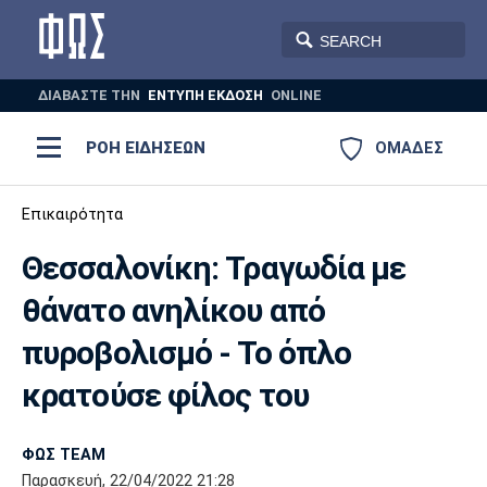
ΔΙΑΒΑΣΤΕ THN
ΕΝΤΥΠΗ ΕΚΔΟΣΗ
ONLINE
ΡΟΗ ΕΙΔΗΣΕΩΝ
ΟΜΑΔΕΣ
Ποδόσφαιρο
Επικαιρότητα
ΠΟΔΟΣΦΑΙΡΟ
ΜΠΑΣΚΕΤ
Θεσσαλονίκη: Τραγωδία με
Super League 1
Μπάσκετ
ΒΟΛΕΪ
ΠΟΛΟ
ΣΠΟΡ
θάνατο ανηλίκου από
Ολυμπιακός
ΑΕΚ
ΠΑΟΚ
Super League 2
Ελλάδα
Ολυμπιακοί Αγώνες
πυροβολισμό - Το όπλο
AUTO-MOTO
PLUS
Γ Εθνική
Εθνική
Βόλεϊ
κρατούσε φίλος του
Ελλάδα
EuroLeague
Πόλο
Παναθηναϊκός
Ατρόμητος
Πανιώνιος
ΦΩΣ TEAM
Παρασκευή, 22/04/2022 21:28
Champions League
ΝΒΑ
Τένις