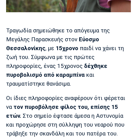
Μουσική
Στήλες
Πολιτισμός
Τραγούδια
Πρόγραμμα TV
Ιωνικός
Κηφισιά
Πανσερραϊκός
Τραγωδία σημειώθηκε το απόγευμα της
Cine Spot
Μεγάλης Παρασκευής στον
Εύοσμο
Running
Θεσσαλονίκης
, με
15χρονο
παιδί να χάνει τη
ζωή του. Σύμφωνα με τις πρώτες
Media
πληροφορίες, ένας 15χρονος
δέχθηκε
Μπαρτσελόνα
Ρεάλ
Ατλέτικο
Μαδρίτης
Μαδρίτης
πυροβολισμό από καραμπίνα
και
Παρασκήνιο
τραυματίστηκε θανάσιμα.
Οι ίδιες πληροφορίες αναφέρουν ότι φέρεται
Μάντσεστερ
Τσέλσι
Άρσεναλ
να
τον πυροβόλησε φίλος του, επίσης 15
Γιουνάιτεντ
ετών.
Στο σημείο έφτασε άμεσα η Αστυνομία
και προχώρησε στη σύλληψη του νεαρού που
τράβηξε την σκανδάλη και του πατέρα του.