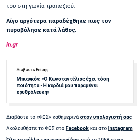
του στη γωνία τραπεζιού.
Πόρτο
Μπενφίκα
Λίγο αργότερα παραδέχθηκε πως τον
πυροβόλησε κατά λάθος.
in.gr
Διαβάστε Επίσης
Μπιανκόν: «Ο Κωνσταντέλιας έχει τόση
ποιότητα - Η καρδιά μου παραμένει
ερυθρόλευκη»
Διαβάστε το «ΦΩΣ» καθημερινά
στον υπολογιστή σας
Ακολουθήστε το ΦΩΣ στο
Facebook
και στο
Instagram
Όλα τα φύλλα της εφημερίδας
, από το 1958 μέχρι