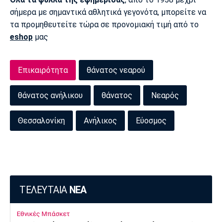
σήμερα με σημαντικά αθλητικά γεγονότα, μπορείτε να
τα προμηθευτείτε τώρα σε προνομιακή τιμή από το
eshop
μας
Επικαιρότητα
θάνατος νεαρού
θάνατος ανήλικου
θάνατος
Νεαρός
Θεσσαλονίκη
Ανήλικος
Εύοσμος
ΤΕΛΕΥΤΑΙΑ
ΝΕΑ
Εθνικές Μπάσκετ