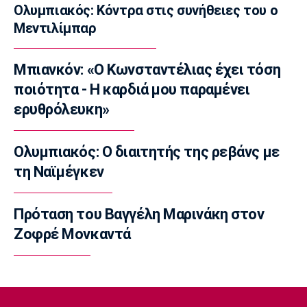
Ολυμπιακός: Κόντρα στις συνήθειες του ο
Super League 2
Μεντιλίμπαρ
Στον Πανσερραϊκό ο Μπίτζιος
17:45
Μπιανκόν: «Ο Κωνσταντέλιας έχει τόση
Super League 1
Γιαννούλης: «Δεν βλέπω την... ώρα να παίξω»
ποιότητα - Η καρδιά μου παραμένει
(vid)
ερυθρόλευκη»
17:30
Βόλεϊ Ευρώπη
Ολυμπιακός: Ο διαιτητής της ρεβάνς με
Φιλική ήττα της Εθνικής γυναικών από την
τη Ναϊμέγκεν
Ιταλία
17:15
Πρόταση του Βαγγέλη Μαρινάκη στον
Σπορ
Ιστιοπλοΐα: Αναβλήθηκαν οι χθεσινές
Ζοφρέ Μονκαντά
κούρσες στο Παγκόσμιο ILCA4 Youth λόγω
του πολύ δυνατού αέρα
17:00
Super League 1