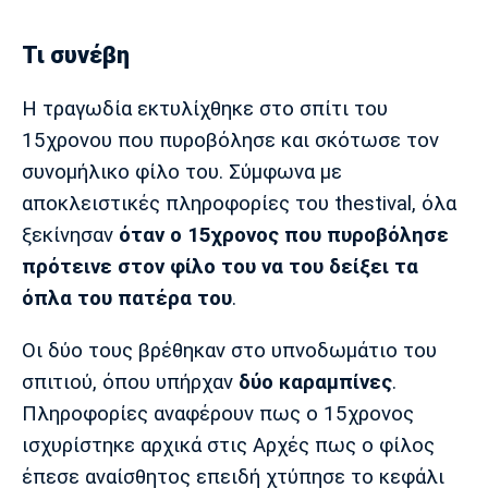
Λίβερπουλ
Μάντσεστερ
Γιουβέντους
Σίτι
Τι συνέβη
Η τραγωδία εκτυλίχθηκε στο σπίτι του
Ίντερ
Μίλαν
Μπάγερν
15χρονου που πυροβόλησε και σκότωσε τον
συνομήλικο φίλο του. Σύμφωνα με
αποκλειστικές πληροφορίες του thestival, όλα
ξεκίνησαν
όταν ο 15χρονος που πυροβόλησε
Μπορούσια
Παρί Σεν
Μαρσέιγ
πρότεινε στον φίλο του να του δείξει τα
Ντόρτμουντ
Ζερμέν
όπλα του πατέρα του
.
Οι δύο τους βρέθηκαν στο υπνοδωμάτιο του
σπιτιού, όπου υπήρχαν
δύο καραμπίνες
.
Μονακό
Ερυθρός
Τότεναμ
Αστέρας
Πληροφορίες αναφέρουν πως ο 15χρονος
ισχυρίστηκε αρχικά στις Αρχές πως ο φίλος
έπεσε αναίσθητος επειδή χτύπησε το κεφάλι