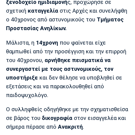
ξενοδοχείο ημιδιαμονή
ς, προχώρησε σε
Λίβερπουλ
Μάντσεστερ
Γιουβέντους
Σίτι
σχετική
καταγγελία
στις Αρχές και συνελήφθη
ο 40χρονος από αστυνομικούς του
Τμήματος
Προστασίας Ανηλίκων.
Ίντερ
Μίλαν
Μπάγερν
Μάλιστα, η
14χρονη
που φαίνεται είχε
θαμπωθεί από την προσέγγιση και την επιρροή
του 40χρονου,
αρνήθηκε πεισματικά να
συνεργαστεί με τους αστυνομικούς, τον
Μπορούσια
Παρί Σεν
Μαρσέιγ
υποστήριξε
και δεν θέλησε να υποβληθεί σε
Ντόρτμουντ
Ζερμέν
εξετάσεις και να παρακολουθηθεί από
παιδοψυχολόγο.
Μονακό
Ερυθρός
Τότεναμ
Ο συλληφθείς οδηγήθηκε με την σχηματισθείσα
Αστέρας
σε βάρος του
δικογραφία
στον εισαγγελέα και
σήμερα πέρασε από
Ανακριτή
.