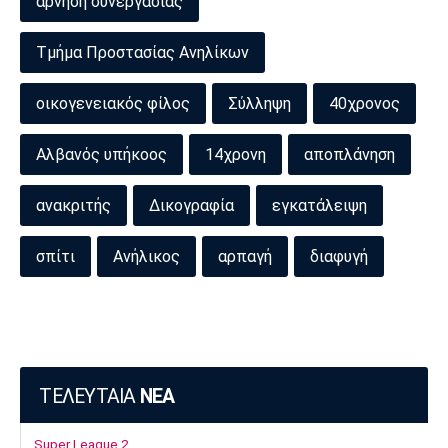
άρνηση συνεργασίας
Τμήμα Προστασίας Ανηλίκων
οικογενειακός φίλος
Σύλληψη
40χρονος
Αλβανός υπήκοος
14χρονη
αποπλάνηση
ανακριτής
Δικογραφία
εγκατάλειψη
σπίτι
Ανήλικος
αρπαγή
διαφυγή
ΤΕΛΕΥΤΑΙΑ
ΝΕΑ
Super League 2