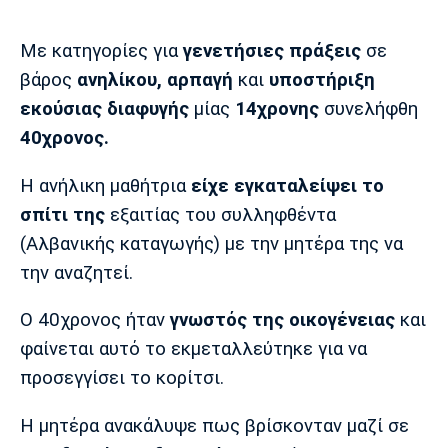
Μουσική
Στήλες
Με κατηγορίες για
γενετήσιες πράξεις
σε
Πολιτισμός
Τραγούδια
Πρόγραμμα TV
βάρος
ανηλίκου,
αρπαγή
και
υποστήριξη
Ιωνικός
Κηφισιά
Πανσερραϊκός
Cine Spot
εκούσιας διαφυγής
μίας
14χρονης
συνελήφθη
40χρονος.
Running
Η ανήλικη μαθήτρια
είχε εγκαταλείψει το
Media
σπίτι της
εξαιτίας του συλληφθέντα
Μπαρτσελόνα
Ρεάλ
Ατλέτικο
Μαδρίτης
Μαδρίτης
(Αλβανικής καταγωγής) με την μητέρα της να
Παρασκήνιο
την αναζητεί.
Ο 40χρονος ήταν
γνωστός της οικογένειας
και
Μάντσεστερ
Τσέλσι
Άρσεναλ
φαίνεται αυτό το εκμεταλλεύτηκε για να
Γιουνάιτεντ
προσεγγίσει το κορίτσι.
Η μητέρα ανακάλυψε πως βρίσκονταν μαζί σε