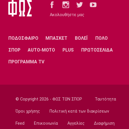
Μπραγκάνσα και ο Ολυμπιακός
14:20
Ακολουθήστε μας
Super League 1
ΠΑΟΚ: Ανεβαίνει ο Γιαννούλης
14:05
ΠΟΔΟΣΦΑΙΡΟ
ΜΠΑΣΚΕΤ
ΒΟΛΕΪ
ΠΟΛΟ
Γ Εθνική
Ιωνικός: Ενισχύθηκε με τον Παγώνη
ΣΠΟΡ
AUTO-MOTO
PLUS
ΠΡΩΤΟΣΕΛΙΔΑ
13:50
ΠΡΟΓΡΑΜΜΑ TV
Εθνικές Μπάσκετ
Σκούμα: «Είμαστε ενωμένες και
προετοιμασμένες»
13:35
Super League 1
© Copyright 2026 - ΦΩΣ ΤΩΝ ΣΠΟΡ
Ταυτότητα
Ηλιόπουλος σε Πήλιο: «Υπήρχαν άνθρωποι
που σε αμφισβήτησαν» (vid)
Όροι χρήσης
Πολιτική κατά των διακρίσεων
13:20
Feed
Επικοινωνία
Αγγελίες
Διαφήμιση
Super League 2