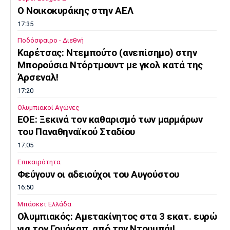
O Noικοκυράκης στην ΑΕΛ
17:35
Ποδόσφαιρο - Διεθνή
Kαρέτσας: Ντεμπούτο (ανεπίσημο) στην
Μπορούσια Ντόρτμουντ με γκολ κατά της
Άρσεναλ!
17:20
Ολυμπιακοί Αγώνες
EOE: Ξεκινά τον καθαρισμό των μαρμάρων
του Παναθηναϊκού Σταδίου
17:05
Επικαιρότητα
Φεύγουν οι αδειούχοι του Αυγούστου
16:50
Μπάσκετ Ελλάδα
Oλυμπιακός: Αμετακίνητος στα 3 εκατ. ευρώ
για τον Γουόκαπ, από την Ντουμπάι!