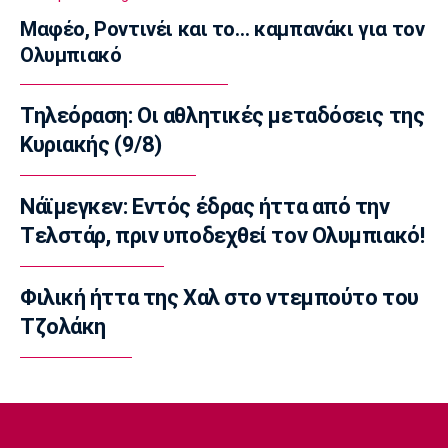
Μαφέο, Ροντινέι και το… καμπανάκι για τον
Μπάσκετ Ελλάδα
Ολυμπιακό
Μουρατίδης: «Στο NBA Summer League
μαθαίνεις την αγορά»
15:20
Τηλεόραση: Οι αθλητικές μεταδόσεις της
EuroLeague
Κυριακής (9/8)
Χάποελ Τελ Αβίβ: Τέλος ο Κουλέτσοφ
15:05
Νάϊμεγκεν: Εντός έδρας ήττα από την
Μπάσκετ Ελλάδα
Tελστάρ, πριν υποδεχθεί τον Ολυμπιακό!
Κουκουλεκίδης: «Στη Σαουδική Αραβία βρήκα
αυτό που πάντα επιζητούσα»
Φιλική ήττα της Χαλ στο ντεμπούτο του
14:50
Τζολάκη
Super League 1
Παναθηναϊκός: Επέστρεψε ο Τετέι
14:35
Super League 1
Σπόρτινγκ: Η επιβεβαίωση για τον