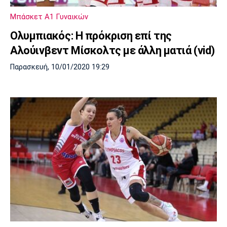
Λίβερπουλ
Μάντσεστερ
Γιουβέντους
Σίτι
Μπάσκετ Α1 Γυναικών
Ολυμπιακός: Η πρόκριση επί της
Αλούινβεντ Μίσκολτς με άλλη ματιά (vid)
Ίντερ
Μίλαν
Μπάγερν
Παρασκευή, 10/01/2020 19:29
Μπορούσια
Παρί Σεν
Μαρσέιγ
Ντόρτμουντ
Ζερμέν
Μονακό
Ερυθρός
Τότεναμ
Αστέρας