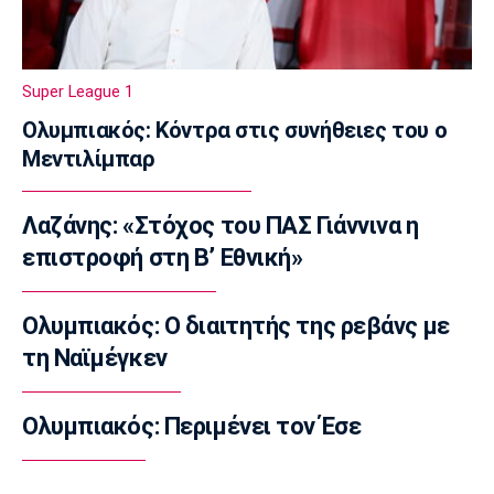
δήμαρχος Στυλίδας, ο εργολάβος και ο
ιδιοκτήτης εταιρείας
09:50
Super League 1
Μπάσκετ Ελλάδα
Ολυμπιακός: Κόντρα στις συνήθειες του ο
Κολοσσός: Τι ισχύει για τα ευρωπαϊκά
Μεντιλίμπαρ
εισιτήρια διαρκείας
09:40
Λαζάνης: «Στόχος του ΠΑΣ Γιάννινα η
Ποδόσφαιρο - Διεθνή
Στο στόχαστρο της Νάπολι ο Γκάμπριελ
επιστροφή στη Β’ Εθνική»
Ζεσούς
09:30
Ολυμπιακός: Ο διαιτητής της ρεβάνς με
Μπάσκετ
τη Ναϊμέγκεν
Στη Γαλατασαράι ο Άλεν Σμάιλαγκιτς
09:20
Ολυμπιακός: Περιμένει τον Έσε
Europa League
ΠΑΟΚ: Γηραιότερος βασικός στην ιστορία
του ο Τάισον