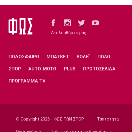
09:10
EuroLeague
Προτάθηκε στον Ολυμπιακό ο Σέμι Οτζελέγε
09:00
Ακολουθήστε μας
Σπορ
Πινγκ Πονγκ: Στον τελικό της Under 21 η
Τζαρίδου
ΠΟΔΟΣΦΑΙΡΟ
ΜΠΑΣΚΕΤ
ΒΟΛΕΪ
ΠΟΛΟ
08:50
ΣΠΟΡ
AUTO-MOTO
PLUS
ΠΡΩΤΟΣΕΛΙΔΑ
EuroLeague
Κάνααν: «Είμαι ανοικτός να παίξω εκτός
ΠΡΟΓΡΑΜΜΑ TV
Euroleague»
08:40
Super League 2
Επέστρεψε στην ΑΕΛ ο Παπαγεωργίου
08:30
© Copyright 2026 - ΦΩΣ ΤΩΝ ΣΠΟΡ
Ταυτότητα
Εθνικές Μπάσκετ
Όροι χρήσης
Πολιτική κατά των διακρίσεων