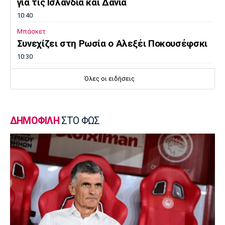
για τις Ισλανδία και Δανία
10:40
Μπάσκετ
Συνεχίζει στη Ρωσία ο Αλεξέι Ποκουσέφσκι
10:30
Στοίχημα
Όλες οι ειδήσεις
ΦΩΣ στο Στοίχημα: Κίνητρο η Σάντεφιορντ
10:20
EuroLeague
ΔΗΜΟΦΙΛΗ
ΣΤΟ ΦΩΣ
Το… γύρισε ο Τόνι Πάρκερ
10:10
Super League 1
Πρόταση του Βαγγέλη Μαρινάκη στον Ζοφρέ
Μονκαντά
10:00
Επικαιρότητα
Φωτιά στην Βοιωτία: Προφυλακιστέοι ο