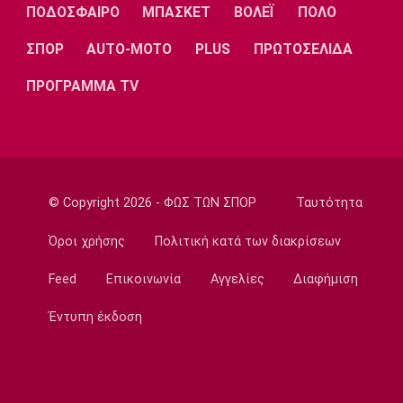
Λίβερπουλ
Μάντσεστερ
Γιουβέντους
ΠΟΔΟΣΦΑΙΡΟ
ΜΠΑΣΚΕΤ
ΒΟΛΕΪ
ΠΟΛΟ
Σίτι
ΣΠΟΡ
AUTO-MOTO
PLUS
ΠΡΩΤΟΣΕΛΙΔΑ
ΠΡΟΓΡΑΜΜΑ TV
Ίντερ
Μίλαν
Μπάγερν
© Copyright 2026 - ΦΩΣ ΤΩΝ ΣΠΟΡ
Ταυτότητα
Μπορούσια
Παρί Σεν
Μαρσέιγ
Ντόρτμουντ
Ζερμέν
Όροι χρήσης
Πολιτική κατά των διακρίσεων
Feed
Επικοινωνία
Αγγελίες
Διαφήμιση
Έντυπη έκδοση
Μονακό
Ερυθρός
Τότεναμ
Αστέρας