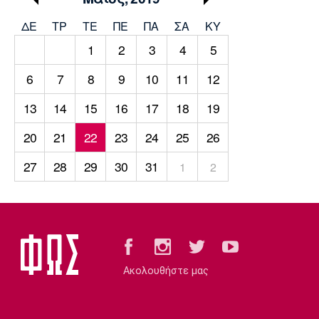
Μουσική
Στήλες
ΔΕ
ΤΡ
TΕ
ΠΕ
ΠΑ
ΣΑ
ΚΥ
Πολιτισμός
Τραγούδια
Πρόγραμμα TV
1
2
3
4
5
Ιωνικός
Κηφισιά
Πανσερραϊκός
Cine Spot
6
7
8
9
10
11
12
13
14
15
16
17
18
19
Running
20
21
22
23
24
25
26
Media
Μπαρτσελόνα
Ρεάλ
Ατλέτικο
27
28
29
30
31
1
2
Μαδρίτης
Μαδρίτης
Παρασκήνιο
Μάντσεστερ
Τσέλσι
Άρσεναλ
Γιουνάιτεντ
Ακολουθήστε μας