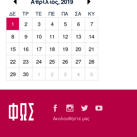
Μουσική
Στήλες
Απρίλιος, 2019
ΔΕ
ΤΡ
TΕ
ΠΕ
ΠΑ
ΣΑ
ΚΥ
Πολιτισμός
Τραγούδια
Πρόγραμμα TV
1
2
3
4
5
6
7
Ιωνικός
Κηφισιά
Πανσερραϊκός
Cine Spot
8
9
10
11
12
13
14
Running
15
16
17
18
19
20
21
22
23
24
25
26
27
28
Media
Μπαρτσελόνα
Ρεάλ
Ατλέτικο
29
30
1
2
3
4
5
Μαδρίτης
Μαδρίτης
Παρασκήνιο
Μάντσεστερ
Τσέλσι
Άρσεναλ
Γιουνάιτεντ
Ακολουθήστε μας