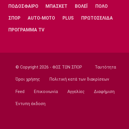
Λίβερπουλ
Μάντσεστερ
Γιουβέντους
ΠΟΔΟΣΦΑΙΡΟ
ΜΠΑΣΚΕΤ
ΒΟΛΕΪ
ΠΟΛΟ
Σίτι
ΣΠΟΡ
AUTO-MOTO
PLUS
ΠΡΩΤΟΣΕΛΙΔΑ
ΠΡΟΓΡΑΜΜΑ TV
Ίντερ
Μίλαν
Μπάγερν
© Copyright 2026 - ΦΩΣ ΤΩΝ ΣΠΟΡ
Ταυτότητα
Μπορούσια
Παρί Σεν
Μαρσέιγ
Ντόρτμουντ
Ζερμέν
Όροι χρήσης
Πολιτική κατά των διακρίσεων
Feed
Επικοινωνία
Αγγελίες
Διαφήμιση
Μονακό
Ερυθρός
Τότεναμ
Έντυπη έκδοση
Αστέρας