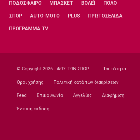
ΠΟΔΟΣΦΑΙΡΟ
ΜΠΑΣΚΕΤ
ΒΟΛΕΪ
ΠΟΛΟ
Λίβερπουλ
Μάντσεστερ
Γιουβέντους
Σίτι
ΣΠΟΡ
AUTO-MOTO
PLUS
ΠΡΩΤΟΣΕΛΙΔΑ
ΠΡΟΓΡΑΜΜΑ TV
Ίντερ
Μίλαν
Μπάγερν
© Copyright 2026 - ΦΩΣ ΤΩΝ ΣΠΟΡ
Ταυτότητα
Μπορούσια
Παρί Σεν
Μαρσέιγ
Ντόρτμουντ
Ζερμέν
Όροι χρήσης
Πολιτική κατά των διακρίσεων
Feed
Επικοινωνία
Αγγελίες
Διαφήμιση
Έντυπη έκδοση
Μονακό
Ερυθρός
Τότεναμ
Αστέρας