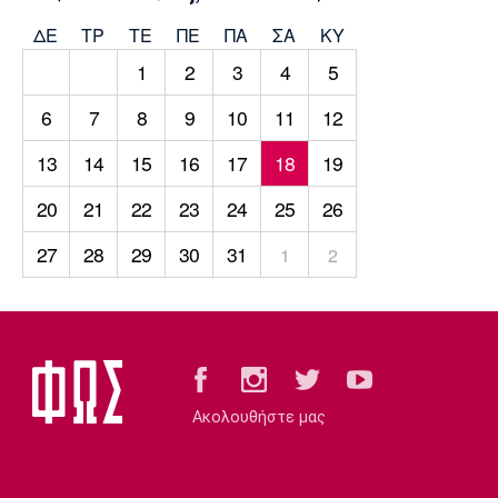
Μουσική
Στήλες
ΔΕ
ΤΡ
TΕ
ΠΕ
ΠΑ
ΣΑ
ΚΥ
Πολιτισμός
Τραγούδια
Πρόγραμμα TV
1
2
3
4
5
Ιωνικός
Κηφισιά
Πανσερραϊκός
Cine Spot
6
7
8
9
10
11
12
13
14
15
16
17
18
19
Running
20
21
22
23
24
25
26
Media
Μπαρτσελόνα
Ρεάλ
Ατλέτικο
27
28
29
30
31
1
2
Μαδρίτης
Μαδρίτης
Παρασκήνιο
Μάντσεστερ
Τσέλσι
Άρσεναλ
Γιουνάιτεντ
Ακολουθήστε μας