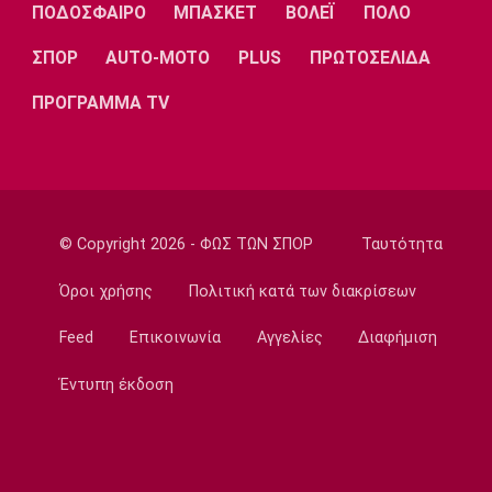
Λίβερπουλ
Μάντσεστερ
Γιουβέντους
ΠΟΔΟΣΦΑΙΡΟ
ΜΠΑΣΚΕΤ
ΒΟΛΕΪ
ΠΟΛΟ
Σίτι
ΣΠΟΡ
AUTO-MOTO
PLUS
ΠΡΩΤΟΣΕΛΙΔΑ
ΠΡΟΓΡΑΜΜΑ TV
Ίντερ
Μίλαν
Μπάγερν
© Copyright 2026 - ΦΩΣ ΤΩΝ ΣΠΟΡ
Ταυτότητα
Μπορούσια
Παρί Σεν
Μαρσέιγ
Ντόρτμουντ
Ζερμέν
Όροι χρήσης
Πολιτική κατά των διακρίσεων
Feed
Επικοινωνία
Αγγελίες
Διαφήμιση
Έντυπη έκδοση
Μονακό
Ερυθρός
Τότεναμ
Αστέρας