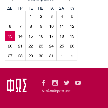
Μουσική
Στήλες
ΔΕ
ΤΡ
TΕ
ΠΕ
ΠΑ
ΣΑ
ΚΥ
Πολιτισμός
Τραγούδια
Πρόγραμμα TV
1
2
3
4
5
Ιωνικός
Κηφισιά
Πανσερραϊκός
Cine Spot
6
7
8
9
10
11
12
13
14
15
16
17
18
19
Running
20
21
22
23
24
25
26
Media
Μπαρτσελόνα
Ρεάλ
Ατλέτικο
27
28
29
30
31
1
2
Μαδρίτης
Μαδρίτης
Παρασκήνιο
Μάντσεστερ
Τσέλσι
Άρσεναλ
Γιουνάιτεντ
Ακολουθήστε μας