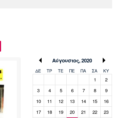
Media
Παρασκήνιο
Μαρσέιγ
Μονακό
Ερυθρός
Τότεναμ
Πρόγραμμα TV
Αστέρας
Αύγουστος, 2020
ΔΕ
ΤΡ
TΕ
ΠΕ
ΠΑ
ΣΑ
ΚΥ
1
2
3
4
5
6
7
8
9
10
11
12
13
14
15
16
17
18
19
20
21
22
23