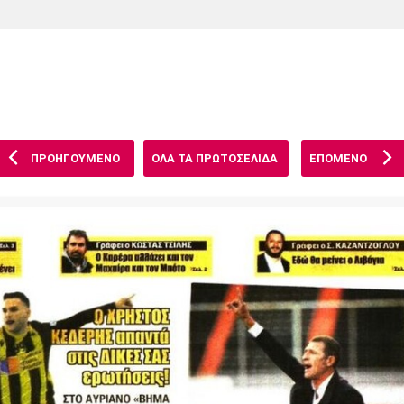
Χάντμπολ
Ηρακλής
Βόλος
Μπορούσια
Παρί Σεν
Ντόρτμουντ
Ζερμέν
ΠΡΟΗΓΟΥΜΕΝΟ
ΟΛΑ ΤΑ ΠΡΩΤΟΣΕΛΙΔΑ
ΕΠΟΜΕΝΟ
Πόρτο
Μπενφίκα