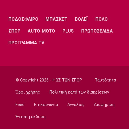
Λίβερπουλ
Μάντσεστερ
Γιουβέντους
Σίτι
ΠΟΔΟΣΦΑΙΡΟ
ΜΠΑΣΚΕΤ
ΒΟΛΕΪ
ΠΟΛΟ
ΣΠΟΡ
AUTO-MOTO
PLUS
ΠΡΩΤΟΣΕΛΙΔΑ
Ίντερ
Μίλαν
Μπάγερν
ΠΡΟΓΡΑΜΜΑ TV
Μπορούσια
Παρί Σεν
Μαρσέιγ
Ντόρτμουντ
Ζερμέν
© Copyright 2026 - ΦΩΣ ΤΩΝ ΣΠΟΡ
Ταυτότητα
Όροι χρήσης
Πολιτική κατά των διακρίσεων
Μονακό
Ερυθρός
Τότεναμ
Feed
Επικοινωνία
Αγγελίες
Διαφήμιση
Αστέρας
Έντυπη έκδοση