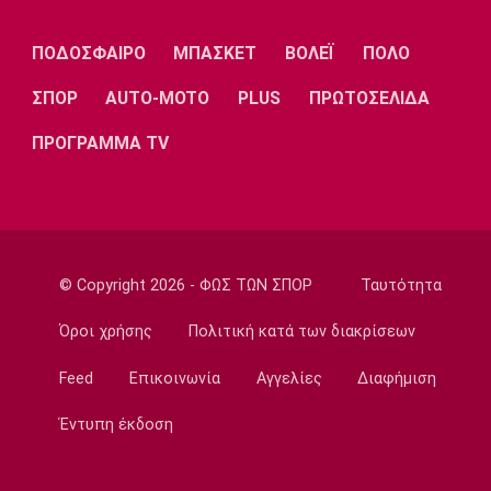
Λίβερπουλ
Μάντσεστερ
Γιουβέντους
Σίτι
ΠΟΔΟΣΦΑΙΡΟ
ΜΠΑΣΚΕΤ
ΒΟΛΕΪ
ΠΟΛΟ
ΣΠΟΡ
AUTO-MOTO
PLUS
ΠΡΩΤΟΣΕΛΙΔΑ
Ίντερ
Μίλαν
Μπάγερν
ΠΡΟΓΡΑΜΜΑ TV
Μπορούσια
Παρί Σεν
Μαρσέιγ
Ντόρτμουντ
Ζερμέν
© Copyright 2026 - ΦΩΣ ΤΩΝ ΣΠΟΡ
Ταυτότητα
Όροι χρήσης
Πολιτική κατά των διακρίσεων
Feed
Επικοινωνία
Αγγελίες
Διαφήμιση
Μονακό
Ερυθρός
Τότεναμ
Αστέρας
Έντυπη έκδοση