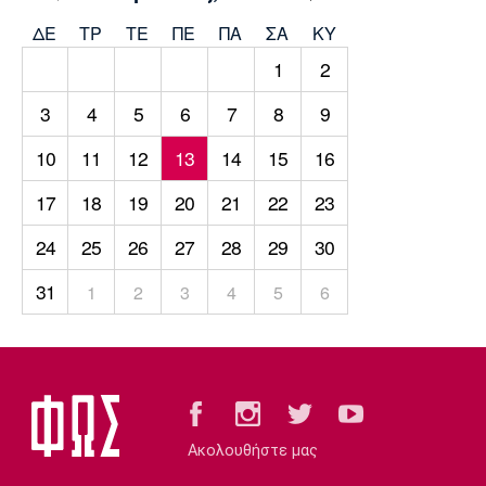
Μουσική
Στήλες
ΔΕ
ΤΡ
TΕ
ΠΕ
ΠΑ
ΣΑ
ΚΥ
Πολιτισμός
Τραγούδια
Πρόγραμμα TV
1
2
Ιωνικός
Κηφισιά
Πανσερραϊκός
Cine Spot
3
4
5
6
7
8
9
10
11
12
13
14
15
16
Running
17
18
19
20
21
22
23
Media
24
25
26
27
28
29
30
Μπαρτσελόνα
Ρεάλ
Ατλέτικο
Μαδρίτης
Μαδρίτης
Παρασκήνιο
31
1
2
3
4
5
6
Μάντσεστερ
Τσέλσι
Άρσεναλ
Γιουνάιτεντ
Ακολουθήστε μας