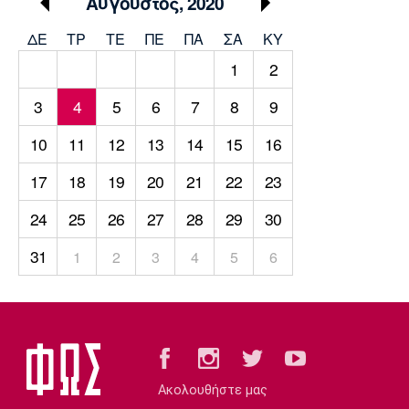
Αύγουστος, 2020
Μουσική
Στήλες
ΔΕ
ΤΡ
TΕ
ΠΕ
ΠΑ
ΣΑ
ΚΥ
Πολιτισμός
Τραγούδια
Πρόγραμμα TV
1
2
Ιωνικός
Κηφισιά
Πανσερραϊκός
Cine Spot
3
4
5
6
7
8
9
Running
10
11
12
13
14
15
16
17
18
19
20
21
22
23
Media
Μπαρτσελόνα
Ρεάλ
Ατλέτικο
24
25
26
27
28
29
30
Μαδρίτης
Μαδρίτης
Παρασκήνιο
31
1
2
3
4
5
6
Μάντσεστερ
Τσέλσι
Άρσεναλ
Γιουνάιτεντ
Ακολουθήστε μας