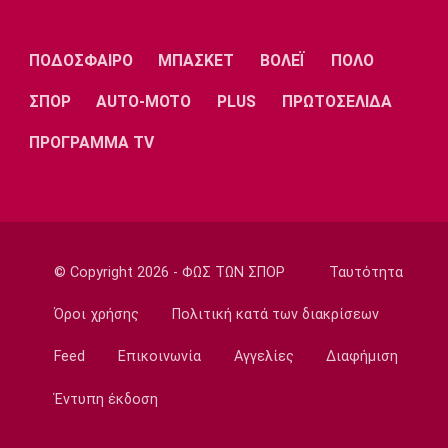
Λίβερπουλ
Μάντσεστερ
Γιουβέντους
Σίτι
ΠΟΔΟΣΦΑΙΡΟ
ΜΠΑΣΚΕΤ
ΒΟΛΕΪ
ΠΟΛΟ
ΣΠΟΡ
AUTO-MOTO
PLUS
ΠΡΩΤΟΣΕΛΙΔΑ
Ίντερ
Μίλαν
Μπάγερν
ΠΡΟΓΡΑΜΜΑ TV
Μπορούσια
Παρί Σεν
Μαρσέιγ
Ντόρτμουντ
Ζερμέν
© Copyright 2026 - ΦΩΣ ΤΩΝ ΣΠΟΡ
Ταυτότητα
Όροι χρήσης
Πολιτική κατά των διακρίσεων
Feed
Επικοινωνία
Αγγελίες
Διαφήμιση
Μονακό
Ερυθρός
Τότεναμ
Αστέρας
Έντυπη έκδοση