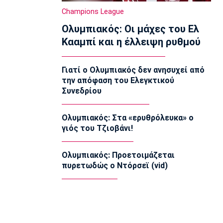
ηλεκτρικό πατίνι
Champions League
09:50
Ολυμπιακός: Οι μάχες του Ελ
EuroLeague
Κααμπί και η έλλειψη ρυθμού
Παραμένει στην Παρί ο Χομς
09:40
Γιατί ο Ολυμπιακός δεν ανησυχεί από
Ποδόσφαιρο - Διεθνή
την απόφαση του Ελεγκτικού
L’Equipe: «Στο κενό πρόταση 115 εκατ.
Συνεδρίου
ευρώ της Λίβερπουλ για Μπαρκολά»
09:30
Ολυμπιακός: Στα «ερυθρόλευκα» ο
Ποδόσφαιρο - Διεθνή
γιός του Τζιοβάνι!
Πήρε τον Γιρένκι με ποσό ρεκόρ η
Κόβεντρι
09:20
Ολυμπιακός: Προετοιμάζεται
πυρετωδώς ο Ντόρσεϊ (vid)
Εθνικές Μπάσκετ
Ευρωμπάσκετ U16: Το πανόραμα της
διοργάνωσης
09:10
Super League 1