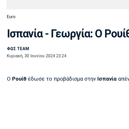
Διεθνή
EuroCup
Euro
Euro
Basket League
Απόλλων
Άρης
ΟΦΗ
Παναχαϊκή
Εθνικές Ομάδες
Α2 Μπάσκετ
Σμύρνης
Ισπανία - Γεωργία: Ο Ρουίθ
Κύπελλο
FIBA World Cup 2023
Διαιτησία
ΦΩΣ TEAM
Ποδόσφαιρο Γυναικών
Ιωνικός
Κηφισιά
Πανσερραϊκός
Κυριακή, 30 Ιουνίου 2024 23:24
Ο
Ρουίθ
έδωσε το προβάδισμα στην
Ισπανία
απέν