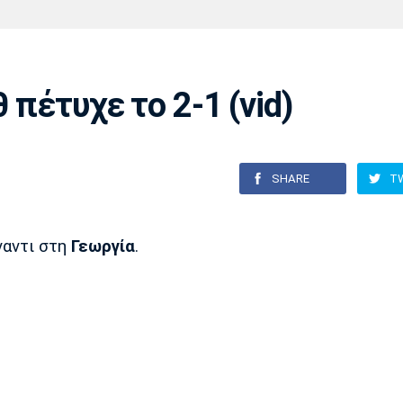
Χάντμπολ
Ηρακλής
Βόλος
Μπορούσια
Παρί Σεν
Ντόρτμουντ
Ζερμέν
 πέτυχε το 2-1 (vid)
Πόρτο
Μπενφίκα
SHARE
T
αντι στη
Γεωργία
.