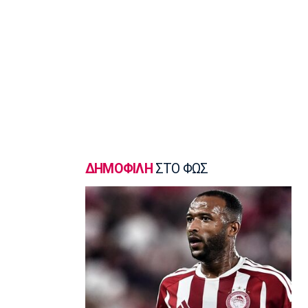
Μπάσκετ
Ανακοινώθηκε από τους Λόντον Λάιονς
ο Κίναν Έβανς
10:30
EuroLeague
«Παραμένει στον Ερυθρό Αστέρα ο
Οτζελέγε»
10:20
Ποδόσφαιρο - Διεθνή
«Έχει κλείσει καλά την πόρτα για την
παραχώρηση του Παυλίδη η
ΔΗΜΟΦΙΛΗ
ΣΤΟ ΦΩΣ
Μπενφίκα»
10:10
Champions League
Ολυμπιακός: Μέσα Ρέτσος κι Έσε εν
όψει Ναϊμέγκεν
10:00
Επικαιρότητα
Λάρισα: Διασωληνωμένος στην
εντατική 43χρονος που έπεσε από