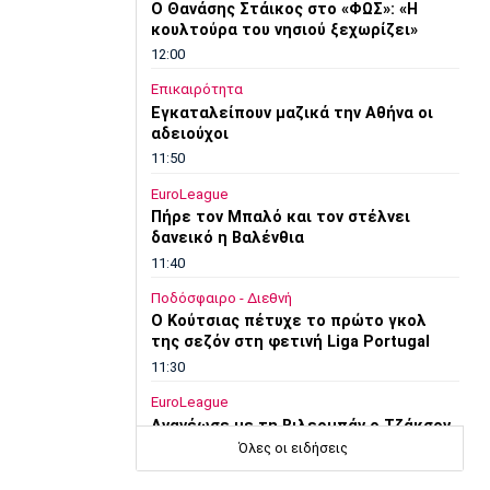
Ο Θανάσης Στάικος στο «ΦΩΣ»: «Η
κουλτούρα του νησιού ξεχωρίζει»
12:00
Επικαιρότητα
Εγκαταλείπουν μαζικά την Αθήνα οι
αδειούχοι
11:50
EuroLeague
Πήρε τον Μπαλό και τον στέλνει
δανεικό η Βαλένθια
11:40
Ποδόσφαιρο - Διεθνή
Ο Κούτσιας πέτυχε το πρώτο γκολ
της σεζόν στη φετινή Liga Portugal
11:30
EuroLeague
Ανανέωσε με τη Βιλερμπάν ο Τζάκσον
Όλες οι ειδήσεις
11:20
Ποδόσφαιρο - Διεθνή