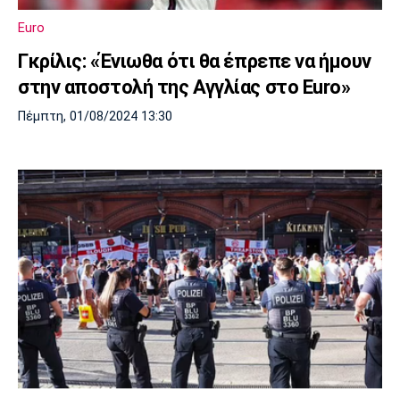
Μουσική
Στήλες
Euro
Πολιτισμός
Τραγούδια
Πρόγραμμα TV
Γκρίλις: «Ένιωθα ότι θα έπρεπε να ήμουν
Ιωνικός
Κηφισιά
Πανσερραϊκός
στην αποστολή της Αγγλίας στο Euro»
Cine Spot
Πέμπτη, 01/08/2024 13:30
Running
Media
Μπαρτσελόνα
Ρεάλ
Ατλέτικο
Μαδρίτης
Μαδρίτης
Παρασκήνιο
Μάντσεστερ
Τσέλσι
Άρσεναλ
Γιουνάιτεντ