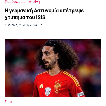
Ποδόσφαιρο - Διεθνή
Λίβερπουλ
Μάντσεστερ
Γιουβέντους
Σίτι
Η γερμανική Αστυνομία απέτρεψε
χτύπημα του ISIS
Κυριακή, 21/07/2024 17:36
Ίντερ
Μίλαν
Μπάγερν
Μπορούσια
Παρί Σεν
Μαρσέιγ
Ντόρτμουντ
Ζερμέν
Μονακό
Ερυθρός
Τότεναμ
Αστέρας
Euro