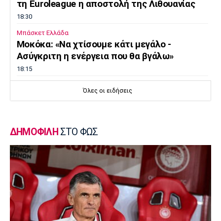
τη Euroleague η αποστολή της Λιθουανίας
18:30
Μπάσκετ Ελλάδα
Μοκόκα: «Να χτίσουμε κάτι μεγάλο -
Ασύγκριτη η ενέργεια που θα βγάλω»
18:15
Εθνικές Μπάσκετ
Όλες οι ειδήσεις
Ισπανία - Ελλάδα 96-86: Ήττα στην πρεμιέρα
του Ευrobasket U16
18:04
ΔΗΜΟΦΙΛΗ
ΣΤΟ ΦΩΣ
Ποδόσφαιρο - Διεθνή
Η Νορβηγία καλεί τον Ινφαντίνο να
παραιτηθεί
18:00
Super League 1
Ολυμπιακός: Στα «ερυθρόλευκα» ο γιός του
Τζιοβάνι!