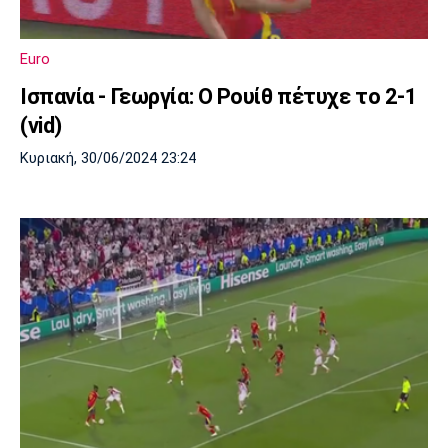
Μουσική
Στήλες
Πολιτισμός
Τραγούδια
Πρόγραμμα TV
Euro
Ιωνικός
Κηφισιά
Πανσερραϊκός
Ισπανία - Γεωργία: Ο Ρουίθ πέτυχε το 2-1
Cine Spot
(vid)
Running
Κυριακή, 30/06/2024 23:24
Media
Μπαρτσελόνα
Ρεάλ
Ατλέτικο
Μαδρίτης
Μαδρίτης
Παρασκήνιο
Μάντσεστερ
Τσέλσι
Άρσεναλ
Γιουνάιτεντ