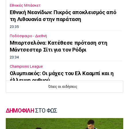
Εθνικές Μπάσκετ
Εθνική Νεανίδων: Πικρός αποκλεισμός από
τη Λιθουανία στην παράταση
23:35
Ποδόσφαιρο - Διεθνή
Μπαρτσελόνα: Κατέθεσε πρόταση στη
Μάντσεστερ Σίτι για τον Ρόδρι
23:34
Champions League
Ολυμπιακός: Οι μάχες του Ελ Κααμπί και η
έλλειψη ρυθμού
Όλες οι ειδήσεις
23:33
Ποδόσφαιρο - Διεθνή
Συνεχίζει στο MLS ο Σέρχι Ρομπέρτο
ΔΗΜΟΦΙΛΗ
ΣΤΟ ΦΩΣ
23:22
Στίβος
Παγκόσμιο Πρωτάθλημα Κ20: Έκτη θέση για