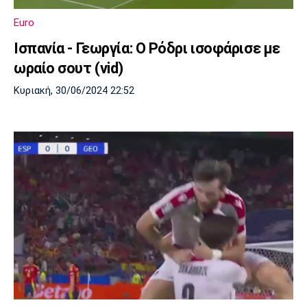
Λίβερπουλ
Μάντσεστερ
Γιουβέντους
Σίτι
Euro
Ισπανία - Γεωργία: Ο Ρόδρι ισοφάρισε με
ωραίο σουτ (vid)
Ίντερ
Μίλαν
Μπάγερν
Κυριακή, 30/06/2024 22:52
Μπορούσια
Παρί Σεν
Μαρσέιγ
Ντόρτμουντ
Ζερμέν
Μονακό
Ερυθρός
Τότεναμ
Αστέρας