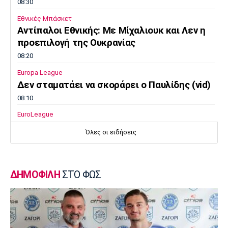
08:30
Εθνικές Μπάσκετ
Αντίπαλοι Εθνικής: Με Μίχαλιουκ και Λεν η
προεπιλογή της Ουκρανίας
08:20
Europa League
Δεν σταματάει να σκοράρει ο Παυλίδης (vid)
08:10
EuroLeague
Επιστρέφει στη Ζαλγκίρις ο Κίναν Έβανς
Όλες οι ειδήσεις
08:00
Ποδόσφαιρο - Διεθνή
Ατζέντης Ρόντρι: «Ενημερώσαμε την Ρεάλ
ΔΗΜΟΦΙΛΗ
ΣΤΟ ΦΩΣ
ότι απόφασή του είναι να ενταχθεί στη
Μπαρτσελόνα»
07:50
Super League 1