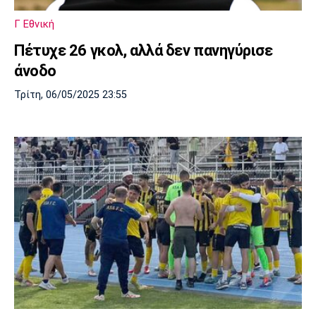
Λίβερπουλ
Μάντσεστερ
Γιουβέντους
Σίτι
Γ Εθνική
Πέτυχε 26 γκολ, αλλά δεν πανηγύρισε
άνοδο
Ίντερ
Μίλαν
Μπάγερν
Τρίτη, 06/05/2025 23:55
Μπορούσια
Παρί Σεν
Μαρσέιγ
Ντόρτμουντ
Ζερμέν
Μονακό
Ερυθρός
Τότεναμ
Αστέρας