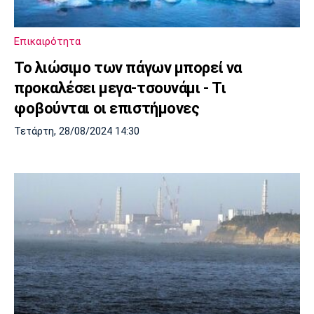
Μουσική
Στήλες
Πολιτισμός
Τραγούδια
Πρόγραμμα TV
Επικαιρότητα
Ιωνικός
Κηφισιά
Πανσερραϊκός
Το λιώσιμο των πάγων μπορεί να
Cine Spot
προκαλέσει μεγα-τσουνάμι - Τι
Running
φοβούνται οι επιστήμονες
Τετάρτη, 28/08/2024 14:30
Media
Μπαρτσελόνα
Ρεάλ
Ατλέτικο
Μαδρίτης
Μαδρίτης
Παρασκήνιο
Μάντσεστερ
Τσέλσι
Άρσεναλ
Γιουνάιτεντ