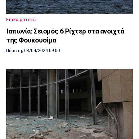
Λίβερπουλ
Μάντσεστερ
Γιουβέντους
Σίτι
Επικαιρότητα
Ιαπωνία: Σεισμός 6 Ρίχτερ στα ανοιχτά
Ίντερ
Μίλαν
Μπάγερν
της Φουκουσίμα
Πέμπτη, 04/04/2024 09:00
Μπορούσια
Παρί Σεν
Μαρσέιγ
Ντόρτμουντ
Ζερμέν
Μονακό
Ερυθρός
Τότεναμ
Αστέρας