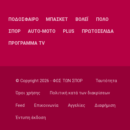
μου δίνει αυτοπεποίθηση»
22:10
Εθνικές Μπάσκετ
ΠΟΔΟΣΦΑΙΡΟ
ΜΠΑΣΚΕΤ
ΒΟΛΕΪ
ΠΟΛΟ
Εθνική Κορασίδων: Νίκησε με 74-65 την
Δανία
ΣΠΟΡ
AUTO-MOTO
PLUS
ΠΡΩΤΟΣΕΛΙΔΑ
21:50
ΠΡΟΓΡΑΜΜΑ TV
Βόλεϊ Α Γυναικών
Παραμένει στην Ελπίδα η Μπαλλογιάννη
21:30
Super League 1
Στο προσκήνιο για Τέιλορ οι Σέλτικ, Μάλαγα
© Copyright 2026 - ΦΩΣ ΤΩΝ ΣΠΟΡ
Ταυτότητα
και Μπέρνλι
Όροι χρήσης
Πολιτική κατά των διακρίσεων
21:15
Σπορ
Feed
Επικοινωνία
Αγγελίες
Διαφήμιση
Tα συγχαρητήρια του Ισίδωρου Κούβελου
στην Εβελυν Μητροπούλου
Έντυπη έκδοση
21:00