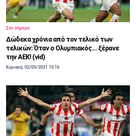
Λίβερπουλ
Μάντσεστερ
Γιουβέντους
Σίτι
Σαν σήμερα
Ίντερ
Μίλαν
Μπάγερν
Δώδεκα χρόνια από τον τελικό των
τελικών: Όταν ο Ολυμπιακός... ξέρανε
την ΑΕΚ! (vid)
Κυριακή, 02/05/2021 10:16
Μπορούσια
Παρί Σεν
Μαρσέιγ
Ντόρτμουντ
Ζερμέν
Μονακό
Ερυθρός
Τότεναμ
Αστέρας