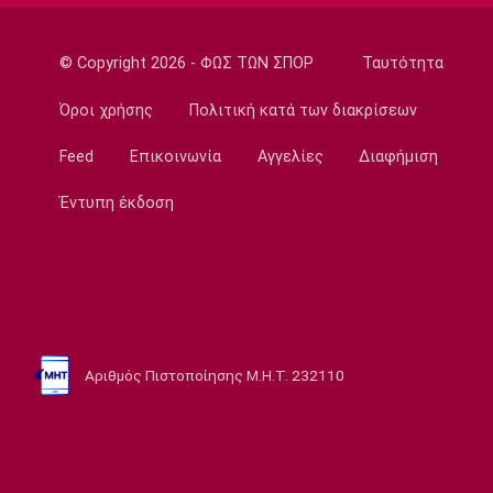
11:50
Μπάσκετ Ελλάδα
© Copyright 2026 - ΦΩΣ ΤΩΝ ΣΠΟΡ
Ταυτότητα
Εθνική Νεανίδων: Κόντρα στην Ισλανδία για
την πέμπτη θέση
Όροι χρήσης
Πολιτική κατά των διακρίσεων
11:35
Feed
Επικοινωνία
Αγγελίες
Διαφήμιση
Ποδόσφαιρο - Διεθνή
FIFA: Προειδοποιεί για προσπάθεια
Έντυπη έκδοση
υπονόμευσης του Ινφαντίνο
11:20
Super League 1
Oλυμπιακός: Οι ευχές στον Ρέτσο
11:05
Αριθμός Πιστοποίησης Μ.Η.Τ. 232110
Ποδόσφαιρο - Διεθνή
Liga Portugal: «Γκέλα» για τη Σπόρτινγκ
παρά το γκολ του Ιωαννίδη
10:50