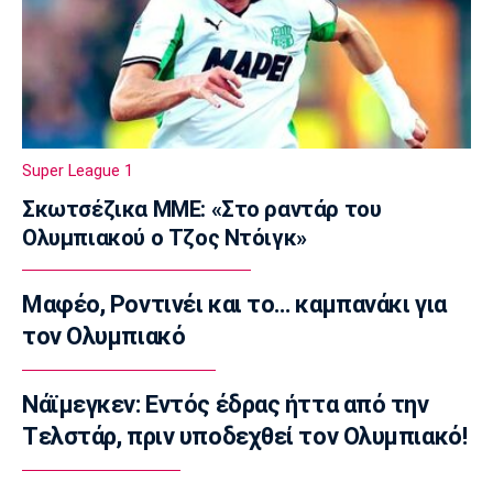
14:05
Γ Εθνική
Ιωνικός: Ενισχύθηκε με τον Παγώνη
13:50
Εθνικές Μπάσκετ
Σκούμα: «Είμαστε ενωμένες και
Super League 1
προετοιμασμένες»
Σκωτσέζικα ΜΜΕ: «Στο ραντάρ του
13:35
Ολυμπιακού ο Τζος Ντόιγκ»
Super League 1
Ηλιόπουλος σε Πήλιο: «Υπήρχαν άνθρωποι
Μαφέο, Ροντινέι και το… καμπανάκι για
που σε αμφισβήτησαν» (vid)
τον Ολυμπιακό
13:20
Super League 2
ΑΕΛ: Πήρε τον Τσιγγάρα
Νάϊμεγκεν: Εντός έδρας ήττα από την
13:05
Tελστάρ, πριν υποδεχθεί τον Ολυμπιακό!
EuroLeague
Ο Γουάλας στη Μακάμπι Τελ Αβίβ