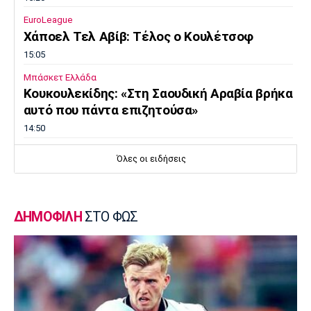
EuroLeague
Χάποελ Τελ Αβίβ: Τέλος ο Κουλέτσοφ
15:05
Μπάσκετ Ελλάδα
Κουκουλεκίδης: «Στη Σαουδική Αραβία βρήκα
αυτό που πάντα επιζητούσα»
14:50
Super League 1
Όλες οι ειδήσεις
Παναθηναϊκός: Επέστρεψε ο Τετέι
14:35
Super League 1
ΔΗΜΟΦΙΛΗ
ΣΤΟ ΦΩΣ
Σπόρτινγκ: Η επιβεβαίωση για τον
Μπραγκάνσα και ο Ολυμπιακός
14:20
Super League 1
ΠΑΟΚ: Ανεβαίνει ο Γιαννούλης