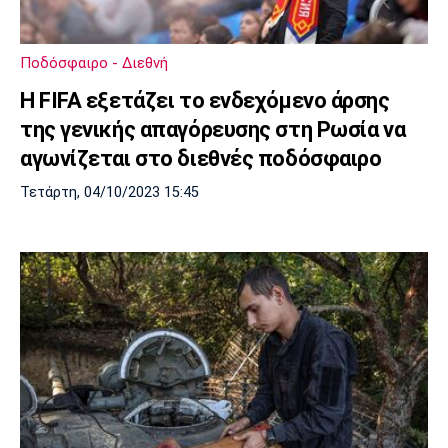
Λίβερπουλ
Μάντσεστερ
Γιουβέντους
Σίτι
Ποδόσφαιρο - Διεθνή
Η FIFA εξετάζει το ενδεχόμενο άρσης
Ίντερ
Μίλαν
Μπάγερν
της γενικής απαγόρευσης στη Ρωσία να
αγωνίζεται στο διεθνές ποδόσφαιρο
Τετάρτη, 04/10/2023 15:45
Μπορούσια
Παρί Σεν
Μαρσέιγ
Ντόρτμουντ
Ζερμέν
Μονακό
Ερυθρός
Τότεναμ
Αστέρας