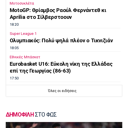
Μοτοσυκλέτα
MotoGP: Θρίαμβος Ραούλ Φερνάντεθ κι
Aprilia στο Σίλβερστοουν
18:20
Super League 1
Ολυμπιακός: Πολύ ψηλά πλέον ο Τικνιζιάν
18:05
Εθνικές Μπάσκετ
Eurobasket U16: Εύκολη νίκη της Ελλάδας
επί της Γεωργίας (86-63)
17:50
Super League 2
Όλες οι ειδήσεις
O Noικοκυράκης στην ΑΕΛ
17:35
Ποδόσφαιρο - Διεθνή
ΔΗΜΟΦΙΛΗ
ΣΤΟ ΦΩΣ
Kαρέτσας: Ντεμπούτο (ανεπίσημο) στην
Μπορούσια Ντόρτμουντ με γκολ κατά της