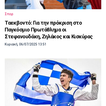
Μουσική
Στήλες
Πολιτισμός
Τραγούδια
Πρόγραμμα TV
Σπορ
Ιωνικός
Κηφισιά
Πανσερραϊκός
Ταεκβοντό: Για την πρόκριση στο
Cine Spot
Παγκόσμιο Πρωτάθλημα οι
Running
Στεφανουδάκη, Ζηλάκος και Κισκύρας
Κυριακή, 06/07/2025 13:51
Media
Μπαρτσελόνα
Ρεάλ
Ατλέτικο
Μαδρίτης
Μαδρίτης
Παρασκήνιο
Μάντσεστερ
Τσέλσι
Άρσεναλ
Γιουνάιτεντ