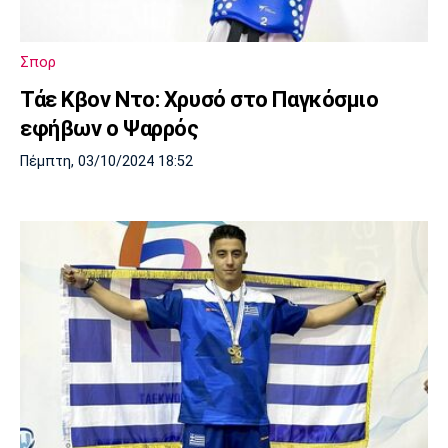
Λίβερπουλ
Μάντσεστερ
Γιουβέντους
Σίτι
Σπορ
Τάε Κβον Ντο: Χρυσό στο Παγκόσμιο
εφήβων ο Ψαρρός
Ίντερ
Μίλαν
Μπάγερν
Πέμπτη, 03/10/2024 18:52
Μπορούσια
Παρί Σεν
Μαρσέιγ
Ντόρτμουντ
Ζερμέν
Μονακό
Ερυθρός
Τότεναμ
Αστέρας