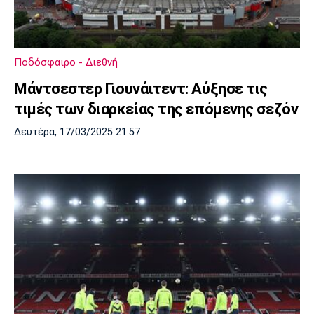
Μουσική
Στήλες
Πολιτισμός
Τραγούδια
Πρόγραμμα TV
Ιωνικός
Κηφισιά
Πανσερραϊκός
Ποδόσφαιρο - Διεθνή
Cine Spot
Μάντσεστερ Γιουνάιτεντ: Αύξησε τις
Running
τιμές των διαρκείας της επόμενης σεζόν
Δευτέρα, 17/03/2025 21:57
Media
Μπαρτσελόνα
Ρεάλ
Ατλέτικο
Μαδρίτης
Μαδρίτης
Παρασκήνιο
Μάντσεστερ
Τσέλσι
Άρσεναλ
Γιουνάιτεντ