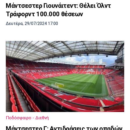
Μάντσεστερ Γιουνάιτεντ: Θέλει Όλντ
Τράφορντ 100.000 θέσεων
Δευτέρα, 29/07/2024 17:00
Ποδόσφαιρο - Διεθνή
Μάντσεστερ Γ.: Αντιδράσεις των οπαδών