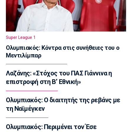
Ποδόσφαιρο Γυναικών
Ολυμπιακός: Η Νάνσυ Ατάκο πρώτη ξένη
στην ιστορία του τμήματος ποδοσφαίρου
Γυναικών
12:20
Super League 1
NBA
Ολυμπιακός: Κόντρα στις συνήθειες του ο
Μπράουν: «Ευχαριστώ τους οπαδούς των
Μεντιλίμπαρ
Σέλτικς που συνεχίζουν να με στηρίζουν»
12:10
Λαζάνης: «Στόχος του ΠΑΣ Γιάννινα η
Europa League
Η «Οδύσσεια» της Ιμπέρια και τα διπλά
επιστροφή στη Β’ Εθνική»
στάνταρ της ΟΥΕΦΑ
12:00
Ολυμπιακός: Ο διαιτητής της ρεβάνς με
Επικαιρότητα
τη Ναϊμέγκεν
Χωρίς τις αισθήσεις της ανασύρθηκε
53χρονη από ακάλυπτο στη
Μιχαλακοπούλου
Ολυμπιακός: Περιμένει τον Έσε