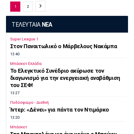
1
2
ΤΕΛΕΥΤΑΙΑ
ΝΕΑ
Super League 1
Στον Παναιτωλικό ο Μάρβελους Νακάμπα
13:40
Μπάσκετ Ελλάδα
Το Ελεγκτικό Συνέδριο ακύρωσε τον
διαγωνισμό για την ενεργειακή αναβάθμιση
του ΣΕΦ!
13:27
Ποδόσφαιρο - Διεθνή
Ίντερ: «Δένει» για πάντα τον Ντιμάρκο
13:20
Μπάσκετ