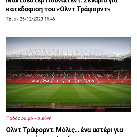
Μάντσεστερ Γιουνάιτεντ: Σενάριο για
κατεδάφιση του «Ολντ Τράφορντ»
Τρίτη, 26/12/2023 16:46
Ποδόσφαιρο - Διεθνή
Ολντ Τράφορντ: Μόλις… ένα αστέρι για