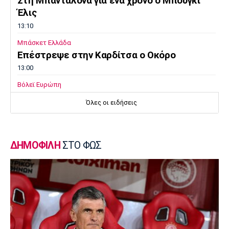
Στη Μπανταλόνα για ένα χρόνο ο Μπούγκι
Έλις
13:10
Μπάσκετ Ελλάδα
Επέστρεψε στην Καρδίτσα ο Οκόρο
13:00
Βόλεϊ Ευρώπη
Oι ευχές της ΕΟΕ στις Εθνικές Ομάδες βόλεϊ
Όλες οι ειδήσεις
12:50
Εθνικές Μπάσκετ
Ευρωμπάσκετ U16: Πρεμιέρα με την Ισπανία
ΔΗΜΟΦΙΛΗ
ΣΤΟ ΦΩΣ
12:40
Μπάσκετ Ελλάδα
Στη Θεσσαλονίκη ο Μπεν Μουρ -
«Δημιουργήθηκε ένα πραγματικά πολύ
δυνατό ρόστερ»
12:30