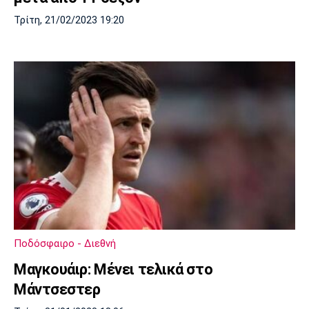
Τρίτη, 21/02/2023 19:20
Ποδόσφαιρο - Διεθνή
Μαγκουάιρ: Μένει τελικά στο
Μάντσεστερ