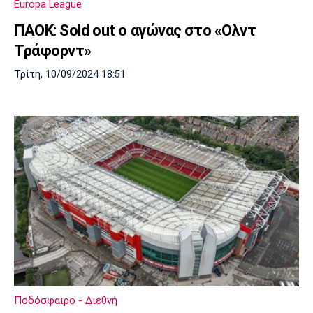
Europa League
ΠΑΟΚ: Sold out ο αγώνας στο «Ολντ
Τράφορντ»
Τρίτη, 10/09/2024 18:51
Ποδόσφαιρο - Διεθνή