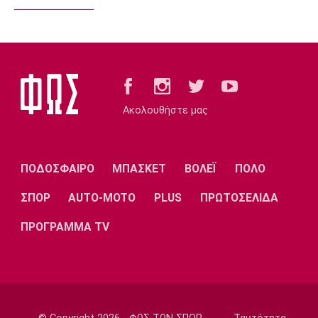
11:50
Εθνικές Μπάσκετ
Ευρωμπάσκετ Κορασίδων U16: Πρεμιέρα
απόψε για την Ελλάδα απέναντι στην
Ιρλανδία
11:40
Ακολουθήστε μας
NBA
«Μη εγγυημένο το συμβόλαιο του Λόνι
Γουόκερ στους Νάγκετς»
ΠΟΔΟΣΦΑΙΡΟ
ΜΠΑΣΚΕΤ
ΒΟΛΕΪ
ΠΟΛΟ
11:30
Europa League
ΣΠΟΡ
AUTO-MOTO
PLUS
ΠΡΩΤΟΣΕΛΙΔΑ
ΠΑΟΚ: «Δεν πήραμε αυτό που αξίζαμε - Η
ΠΡΟΓΡΑΜΜΑ TV
ιστορία δεν έχει τελειώσει»
11:15
Ποδόσφαιρο - Διεθνή
«Πάει για βασικός ο Ιωαννίδης μετά το
επεισόδιο Μπόρζες - Σουάρες»