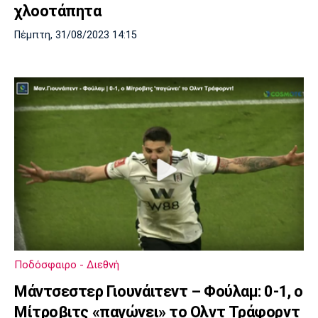
χλοοτάπητα
Πέμπτη, 31/08/2023 14:15
Ποδόσφαιρο - Διεθνή
Μάντσεστερ Γιουνάιτεντ – Φούλαμ: 0-1, ο
Μίτροβιτς «παγώνει» το Ολντ Τράφορντ