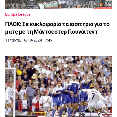
Europa League
ΠΑΟΚ: Σε κυκλοφορία τα εισιτήρια για το
ματς με τη Μάντσεστερ Γιουνάιτεντ
Τετάρτη, 16/10/2024 17:45