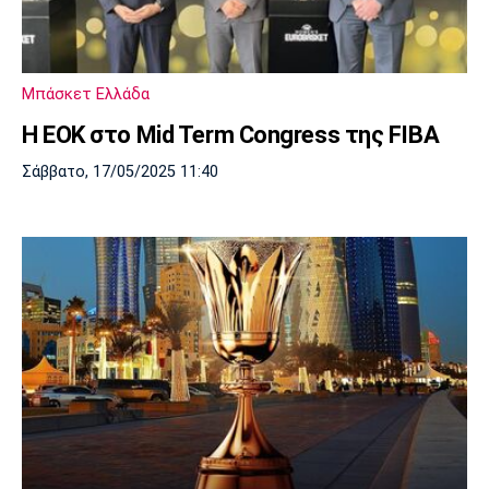
Μουσική
Στήλες
Πολιτισμός
Τραγούδια
Πρόγραμμα TV
Ιωνικός
Κηφισιά
Πανσερραϊκός
Μπάσκετ Ελλάδα
Cine Spot
Η ΕΟΚ στο Mid Term Congress της FIBA
Running
Σάββατο, 17/05/2025 11:40
Media
Μπαρτσελόνα
Ρεάλ
Ατλέτικο
Μαδρίτης
Μαδρίτης
Παρασκήνιο
Μάντσεστερ
Τσέλσι
Άρσεναλ
Γιουνάιτεντ