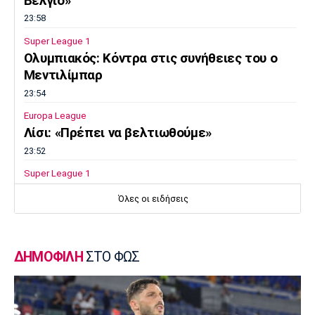
Βέλγιο»
23:58
Super League 1
Ολυμπιακός: Κόντρα στις συνήθειες του ο
Μεντιλίμπαρ
23:54
Europa League
Λίσι: «Πρέπει να βελτιωθούμε»
23:52
Super League 1
Επιστρέφει αύριο στη Θεσσαλονίκη ο
Όλες οι ειδήσεις
Ηρακλής
23:50
Μπάσκετ Ελλάδα
ΔΗΜΟΦΙΛΗ
ΣΤΟ ΦΩΣ
Επίσημα στον Άρη ο Άνταμ Μοκόκα
23:35
Europa League