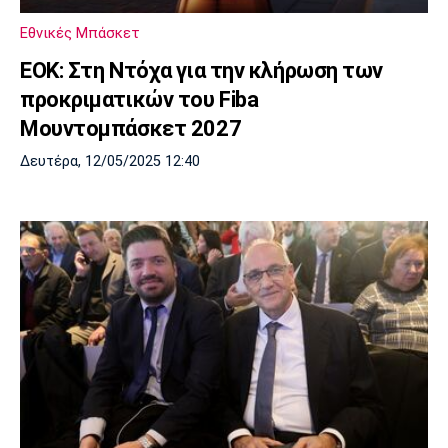
Λίβερπουλ
Μάντσεστερ
Γιουβέντους
Σίτι
Εθνικές Μπάσκετ
ΕΟΚ: Στη Ντόχα για την κλήρωση των
προκριματικών του Fiba
Μουντομπάσκετ 2027
Ίντερ
Μίλαν
Μπάγερν
Δευτέρα, 12/05/2025 12:40
Μπορούσια
Παρί Σεν
Μαρσέιγ
Ντόρτμουντ
Ζερμέν
Μονακό
Ερυθρός
Τότεναμ
Αστέρας