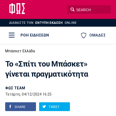
ΔΙΑΒΑΣΤΕ THN
ΕΝΤΥΠΗ ΕΚΔΟΣΗ
ONLINE
ΡΟΗ ΕΙΔΗΣΕΩΝ
ΟΜΑΔΕΣ
Ποδόσφαιρο
Μπάσκετ Ελλάδα
ΠΟΔΟΣΦΑΙΡΟ
ΜΠΑΣΚΕΤ
Το «Σπίτι του Μπάσκετ»
Super League 1
Μπάσκετ
ΒΟΛΕΪ
ΠΟΛΟ
ΣΠΟΡ
γίνεται πραγματικότητα
Ολυμπιακός
ΑΕΚ
ΠΑΟΚ
Super League 2
Ελλάδα
Ολυμπιακοί Αγώνες
AUTO-MOTO
PLUS
ΦΩΣ TEAM
Γ Εθνική
Εθνική
Βόλεϊ
Τετάρτη, 04/12/2024 16:25
Ελλάδα
EuroLeague
Πόλο
Παναθηναϊκός
Ατρόμητος
Πανιώνιος
SHARE
TWEET
Champions League
ΝΒΑ
Τένις