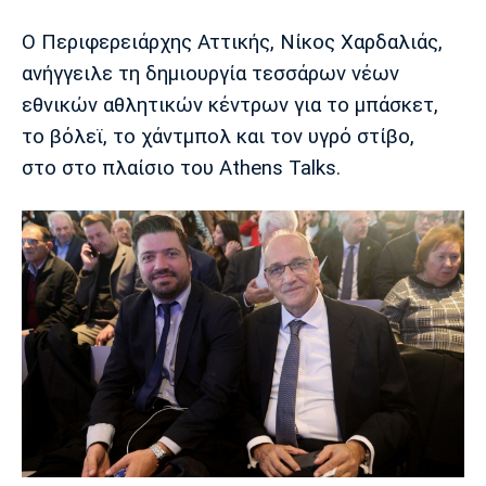
Ο Περιφερειάρχης Αττικής, Νίκος Χαρδαλιάς,
Europa League
Α Γυναικών
Σπορ
Αστέρας
ΠΑΣ Γιάννινα
Λεβαδειακός
ανήγγειλε τη δημιουργία τεσσάρων νέων
Τρίπολης
εθνικών αθλητικών κέντρων για το μπάσκετ,
Conference League
Champions League
Στίβος
Auto-Moto
το βόλεϊ, το χάντμπολ και τον υγρό στίβο,
Διεθνή
Κύπελλο
Γυμναστική
Αυτοκίνητο
Tech
στο στο πλαίσιο του Athens Talks.
Παναιτωλικός
Λαμία
ΑΕΛ
Euro
EuroCup
Κολύμβηση
Formula 1
Gaming
Plus
Εθνικές Ομάδες
Basket League
Χάντμπολ
Μοτοσυκλέτα
Gadgets
Θέατρο
Blogs
Κύπελλο
Α2 Μπάσκετ
Smartphones
Σινεμά
Η Εφημερίδα
Απόλλων
Άρης
ΟΦΗ
Σμύρνης
Διαιτησία
FIBA World Cup 2023
Ευ ζην
Πρωτοσέλιδα
Ποδόσφαιρο Γυναικών
Βιβλίο
Έντυπη έκδοση
Παναχαϊκή
Ηρακλής
Βόλος