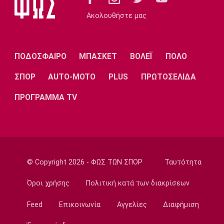
πράγματα»
Ακολουθήστε μας
13:20
Μπάσκετ Ελλάδα
Επέστρεψε στο Περιστέρι ο Γκιουζέλης
ΠΟΔΟΣΦΑΙΡΟ
ΜΠΑΣΚΕΤ
ΒΟΛΕΪ
ΠΟΛΟ
13:10
Ποδόσφαιρο - Διεθνή
ΣΠΟΡ
AUTO-MOTO
PLUS
ΠΡΩΤΟΣΕΛΙΔΑ
Μουρίνιο: «Είχα συμφωνήσει με τη
Γιουνάιτεντ για να διαδεχτώ τον
ΠΡΟΓΡΑΜΜΑ TV
Φέργκιουσον»
13:00
Επικαιρότητα
Πύρινη λαίλαπα στον Κουβαρά Αττικής
© Copyright 2026 - ΦΩΣ ΤΩΝ ΣΠΟΡ
Ταυτότητα
12:50
Europa League
Όροι χρήσης
Πολιτική κατά των διακρίσεων
Βίτορ Μπρούνο: «Μεγάλη πρόκληση για εμάς
η ρεβάνς με τον ΠΑΟΚ»
Feed
Επικοινωνία
Αγγελίες
Διαφήμιση
12:40