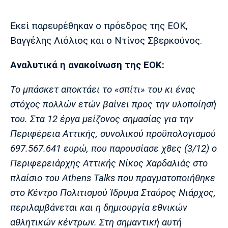
Μουσική
Στήλες
Εκεί παρευρέθηκαν ο πρόεδρος της ΕΟΚ,
Πολιτισμός
Τραγούδια
Πρόγραμμα TV
Βαγγέλης Λιόλιος και ο Ντίνος Σβερκούνος.
Ιωνικός
Κηφισιά
Πανσερραϊκός
Cine Spot
Αναλυτικά η ανακοίνωση της ΕΟΚ:
Running
Το μπάσκετ αποκτάει το «σπίτι» του κι ένας
Media
στόχος πολλών ετών βαίνει προς την υλοποίησή
Μπαρτσελόνα
Ρεάλ
Ατλέτικο
του. Στα 12 έργα μείζονος σημασίας για την
Μαδρίτης
Μαδρίτης
Παρασκήνιο
Περιφέρεια Αττικής, συνολικού προϋπολογισμού
697.567.641 ευρώ, που παρουσίασε χ8ες (3/12) ο
Περιφερειάρχης Αττικής Νίκος Χαρδαλιάς στο
Μάντσεστερ
Τσέλσι
Άρσεναλ
πλαίσιο του Athens Talks που πραγματοποιήθηκε
Γιουνάιτεντ
στο Κέντρο Πολιτισμού Ίδρυμα Σταύρος Νιάρχος,
περιλαμβάνεται και η δημιουργία εθνικών
αθλητικών κέντρων. Στη σημαντική αυτή