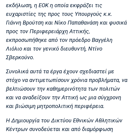
Λίβερπουλ
Μάντσεστερ
Γιουβέντους
εκδήλωση, η ΕΟΚ η οποία εκφράζει τις
Σίτι
ευχαριστίες της προς τους Υπουργούς κ.κ.
Γιάννη Βρούτση και Νίκο Παπαθανάση και φυσικά
προς τον Περιφερειάρχη Αττικής,
Ίντερ
Μίλαν
Μπάγερν
εκπροσωπήθηκε από τον πρόεδρο Βαγγέλη
Λιόλιο και τον γενικό διευθυντή, Ντίνο
Σβερκούνο.
Συνολικά αυτά τα έργα έχουν σχεδιαστεί με
Μπορούσια
Παρί Σεν
Μαρσέιγ
Ντόρτμουντ
Ζερμέν
στόχο να αντιμετωπίσουν χρόνια προβλήματα, να
βελτιώσουν την καθημερινότητα των πολιτών
και να αναδείξουν την Αττική ως μια σύγχρονη
και βιώσιμη μητροπολιτική περιφέρεια.
Μονακό
Ερυθρός
Τότεναμ
Αστέρας
Η Δημιουργία του Δικτύου Εθνικών Αθλητικών
Κέντρων συνοδεύεται και από διαμόρφωση