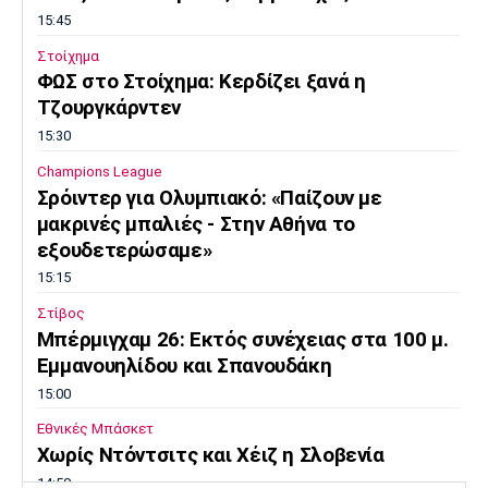
15:45
Στοίχημα
ΦΩΣ στο Στοίχημα: Κερδίζει ξανά η
Τζουργκάρντεν
15:30
Champions League
Σρόιντερ για Ολυμπιακό: «Παίζουν με
μακρινές μπαλιές - Στην Αθήνα το
εξουδετερώσαμε»
15:15
Στίβος
Μπέρμιγχαμ 26: Εκτός συνέχειας στα 100 μ.
Εμμανουηλίδου και Σπανουδάκη
15:00
Εθνικές Μπάσκετ
Χωρίς Ντόντσιτς και Χέιζ η Σλοβενία
14:50