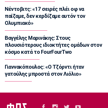
Ποδόσφαιρο - Διεθνή
Μια περιουσία για τα χαφ
Νέντοβιτς: «17 σειρές πλέι οφ να
14:00
παίζαμε, δεν κερδίζαμε αυτόν τον
Επικαιρότητα
Ολυμπιακό»
Θεσσαλονίκη: Χειροπέδες σε τέσσερα
άτομα
Βαγγέλης Μαρινάκης: Στους
13:50
πλουσιότερους ιδιοκτήτες ομάδων στον
Conference League
κόσμο κατά το FourFourTwo
Παναθηναϊκός: Η αποστολή για το ματς με τη
ΤΣΣΚΑ 1948
13:36
Γιαννακόπουλος: «Ο Τζόρντι ήταν
EuroLeague
γατούλης μπροστά στον Λιόλιο»
Επέστρεψε στη Μακάμπι Τελ Αβίβ ο Σέιν
Χάντερ
13:30
Ποδόσφαιρο - Διεθνή
Αρτέτα για Τζόλη: «Έχω να πω πολύ καλά