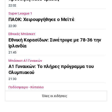
22:02
Πόρτο
Μπενφίκα
Super League 1
ΠΑΟΚ: Χειρουργήθηκε ο Μεϊτέ
22:00
Εθνικές Μπάσκετ
Εθνική Κορασίδων: Συνέτριψε με 78-36 την
Ιρλανδία
21:45
Μπάσκετ Α1 Γυναικών
A1 Γυναικών: To πλήρες πρόγραμμα του
Ολυμπιακού
21:30
Ποδόσφαιρο - Κύπελλο
Κύπελλο: Το πρόγραμμα του 2ου
Όλες οι ειδήσεις
προκριματικού
21:15