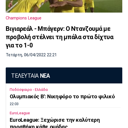
Λίβερπουλ
Μάντσεστερ
Γιουβέντους
Σίτι
Champions League
Βιγιαρεάλ - Μπάγερν: Ο Ντανζουμά με
Ίντερ
Μίλαν
Μπάγερν
προβολή στέλνει τη μπάλα στα δίχτυα
για το 1-0
Τετάρτη, 06/04/2022 22:21
Μπορούσια
Παρί Σεν
Μαρσέιγ
Ντόρτμουντ
Ζερμέν
ΤΕΛΕΥΤΑΙΑ
ΝΕΑ
Ποδόσφαιρο - Ελλάδα
Ολυμπιακός Β': Νικηφόρο το πρώτο φιλικό
Μονακό
Ερυθρός
Τότεναμ
22:03
Αστέρας
EuroLeague
EuroLeague: Ξεχώρισε την καλύτερη
προσθήκη κάθε ομάδας