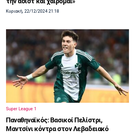
την ασίστ και χαίρομαι»
Κυριακή, 22/12/2024 21:18
Super League 1
Παναθηναϊκός: Βασικοί Πελίστρι,
Μαντσίνι κόντρα στον Λεβαδειακό