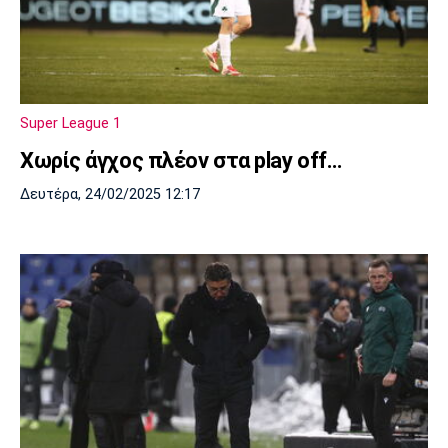
Super League 1
Χωρίς άγχος πλέον στα play off…
Δευτέρα, 24/02/2025 12:17