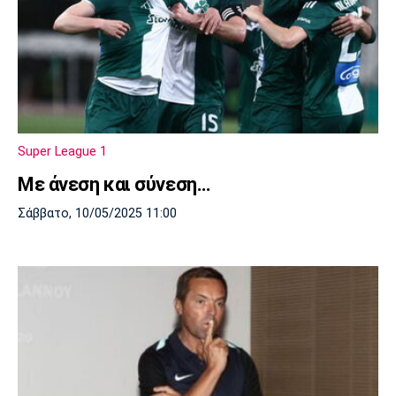
Super League 1
Με άνεση και σύνεση…
Σάββατο, 10/05/2025 11:00