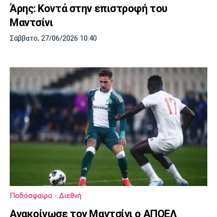
Άρης: Κοντά στην επιστροφή του
Πόρτο
Μπενφίκα
Μαντσίνι
Σάββατο, 27/06/2026 10:40
Ποδόσφαιρο - Διεθνή
Ανακοίνωσε τον Μαντσίνι ο ΑΠΟΕΛ