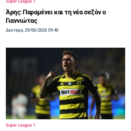
Super League 1
Λίβερπουλ
Μάντσεστερ
Γιουβέντους
Σίτι
Άρης: Παραμένει και τη νέα σεζόν ο
Γιαννιώτας
Δευτέρα, 29/06/2026 09:40
Ίντερ
Μίλαν
Μπάγερν
Μπορούσια
Παρί Σεν
Μαρσέιγ
Ντόρτμουντ
Ζερμέν
Μονακό
Ερυθρός
Τότεναμ
Αστέρας
Super League 1