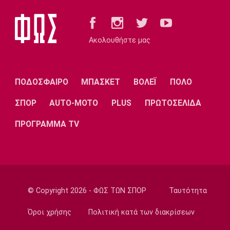
Super League 1
Παναθηναϊκός: Επέστρεψε ο Τετέι
14:35
Ακολουθήστε μας
Super League 1
Σπόρτινγκ: Η επιβεβαίωση για τον
Μπραγκάνσα και ο Ολυμπιακός
ΠΟΔΟΣΦΑΙΡΟ
ΜΠΑΣΚΕΤ
ΒΟΛΕΪ
ΠΟΛΟ
14:20
ΣΠΟΡ
AUTO-MOTO
PLUS
ΠΡΩΤΟΣΕΛΙΔΑ
Super League 1
ΠΑΟΚ: Ανεβαίνει ο Γιαννούλης
ΠΡΟΓΡΑΜΜΑ TV
14:05
Γ Εθνική
Ιωνικός: Ενισχύθηκε με τον Παγώνη
13:50
Εθνικές Μπάσκετ
© Copyright 2026 - ΦΩΣ ΤΩΝ ΣΠΟΡ
Ταυτότητα
Σκούμα: «Είμαστε ενωμένες και
προετοιμασμένες»
Όροι χρήσης
Πολιτική κατά των διακρίσεων
13:35