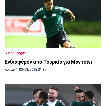
Super League 1
Ενδιαφέρον από Τουρκία για Μαντσίνι
Κυριακή, 03/08/2025 21:35