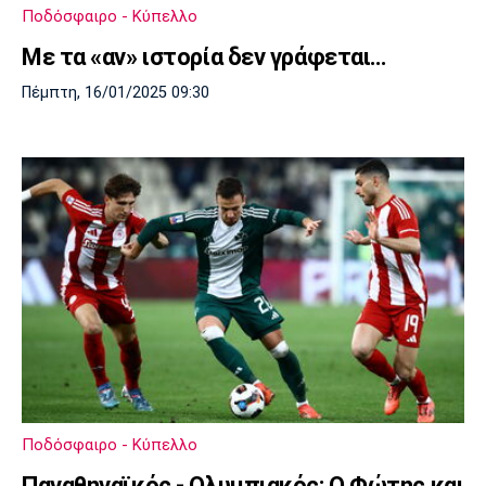
Ποδόσφαιρο - Κύπελλο
Με τα «αν» ιστορία δεν γράφεται…
Πέμπτη, 16/01/2025 09:30
Ποδόσφαιρο - Κύπελλο
Παναθηναϊκός - Ολυμπιακός: Ο Φώτης και