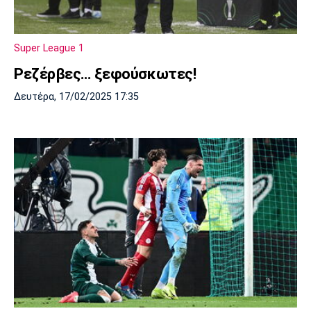
Super League 1
Ρεζέρβες… ξεφούσκωτες!
Δευτέρα, 17/02/2025 17:35