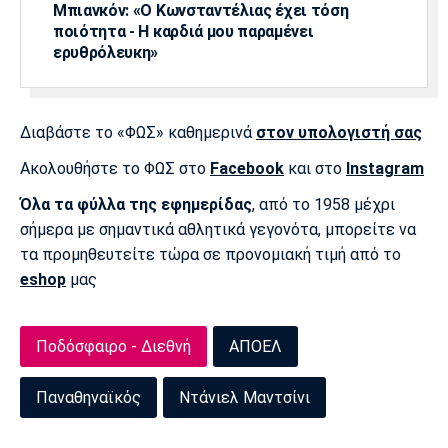
Λίβερπουλ
Μάντσεστερ
Γιουβέντους
Μπιανκόν: «Ο Κωνσταντέλιας έχει τόση
Σίτι
ποιότητα - Η καρδιά μου παραμένει
ερυθρόλευκη»
Ίντερ
Μίλαν
Μπάγερν
Διαβάστε το «ΦΩΣ» καθημερινά
στον υπολογιστή σας
Ακολουθήστε το ΦΩΣ στο
Facebook
και στο
Instagram
Όλα τα φύλλα της εφημερίδας
, από το 1958 μέχρι
σήμερα με σημαντικά αθλητικά γεγονότα, μπορείτε να
Μπορούσια
Παρί Σεν
Μαρσέιγ
τα προμηθευτείτε τώρα σε προνομιακή τιμή από το
Ντόρτμουντ
Ζερμέν
eshop
μας
Ποδόσφαιρο - Διεθνή
ΑΠΟΕΛ
Μονακό
Ερυθρός
Τότεναμ
Αστέρας
Παναθηναϊκός
Ντάνιελ Μαντσίνι