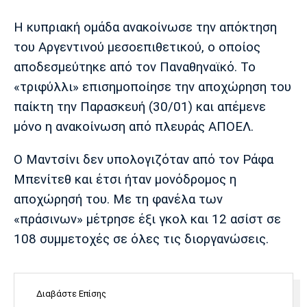
Μουσική
Στήλες
Η κυπριακή ομάδα ανακοίνωσε την απόκτηση
Πολιτισμός
Τραγούδια
Πρόγραμμα TV
του Αργεντινού μεσοεπιθετικού, ο οποίος
Ιωνικός
Κηφισιά
Πανσερραϊκός
αποδεσμεύτηκε από τον Παναθηναϊκό. Το
Cine Spot
«τριφύλλι» επισημοποίησε την αποχώρηση του
Running
παίκτη την Παρασκευή (30/01) και απέμενε
μόνο η ανακοίνωση από πλευράς ΑΠΟΕΛ.
Media
Μπαρτσελόνα
Ρεάλ
Ατλέτικο
Ο Μαντσίνι δεν υπολογιζόταν από τον Ράφα
Μαδρίτης
Μαδρίτης
Παρασκήνιο
Μπενίτεθ και έτσι ήταν μονόδρομος η
αποχώρησή του. Με τη φανέλα των
«πράσινων» μέτρησε έξι γκολ και 12 ασίστ σε
Μάντσεστερ
Τσέλσι
Άρσεναλ
108 συμμετοχές σε όλες τις διοργανώσεις.
Γιουνάιτεντ
Διαβάστε Επίσης