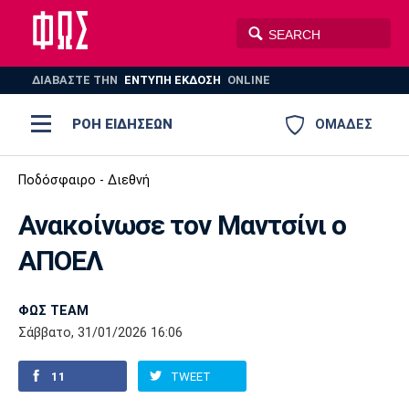
ΔΙΑΒΑΣΤΕ THN
ΕΝΤΥΠΗ ΕΚΔΟΣΗ
ONLINE
ΡΟΗ ΕΙΔΗΣΕΩΝ
ΟΜΑΔΕΣ
Ποδόσφαιρο
Ποδόσφαιρο - Διεθνή
ΠΟΔΟΣΦΑΙΡΟ
ΜΠΑΣΚΕΤ
Ανακοίνωσε τον Μαντσίνι ο
Super League 1
Μπάσκετ
ΒΟΛΕΪ
ΠΟΛΟ
ΣΠΟΡ
ΑΠΟΕΛ
Ολυμπιακός
ΑΕΚ
ΠΑΟΚ
Super League 2
Ελλάδα
Ολυμπιακοί Αγώνες
AUTO-MOTO
PLUS
ΦΩΣ TEAM
Γ Εθνική
Εθνική
Βόλεϊ
Σάββατο, 31/01/2026 16:06
Ελλάδα
EuroLeague
Πόλο
Παναθηναϊκός
Ατρόμητος
Πανιώνιος
11
TWEET
Champions League
ΝΒΑ
Τένις