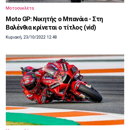
Μουσική
Στήλες
Μοτοσυκλέτα
Πολιτισμός
Τραγούδια
Πρόγραμμα TV
Moto GP: Νικητής ο Μπανάια - Στη
Ιωνικός
Κηφισιά
Πανσερραϊκός
Βαλένθια κρίνεται ο τίτλος (vid)
Cine Spot
Κυριακή, 23/10/2022 12:48
Running
Media
Μπαρτσελόνα
Ρεάλ
Ατλέτικο
Μαδρίτης
Μαδρίτης
Παρασκήνιο
Μάντσεστερ
Τσέλσι
Άρσεναλ
Γιουνάιτεντ