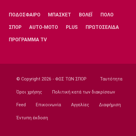
EuroLeague
Προτάθηκε στον Ολυμπιακό ο Σέμι Οτζελέγε
ΠΟΔΟΣΦΑΙΡΟ
ΜΠΑΣΚΕΤ
ΒΟΛΕΪ
ΠΟΛΟ
09:00
ΣΠΟΡ
AUTO-MOTO
PLUS
ΠΡΩΤΟΣΕΛΙΔΑ
Σπορ
Πινγκ Πονγκ: Στον τελικό της Under 21 η
ΠΡΟΓΡΑΜΜΑ TV
Τζαρίδου
08:50
EuroLeague
Κάνααν: «Είμαι ανοικτός να παίξω εκτός
Euroleague»
© Copyright 2026 - ΦΩΣ ΤΩΝ ΣΠΟΡ
Ταυτότητα
08:40
Όροι χρήσης
Πολιτική κατά των διακρίσεων
Super League 2
Επέστρεψε στην ΑΕΛ ο Παπαγεωργίου
Feed
Επικοινωνία
Αγγελίες
Διαφήμιση
08:30
Έντυπη έκδοση
Εθνικές Μπάσκετ
Αντίπαλοι Εθνικής: Με Μίχαλιουκ και Λεν η
προεπιλογή της Ουκρανίας