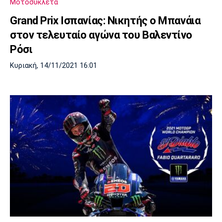
Μοτοσυκλέτα
Λίβερπουλ
Μάντσεστερ
Γιουβέντους
Σίτι
Grand Prix Ισπανίας: Νικητής ο Μπανάια
στον τελευταίο αγώνα του Βαλεντίνο
Ρόσι
Ίντερ
Μίλαν
Μπάγερν
Κυριακή, 14/11/2021 16:01
Μπορούσια
Παρί Σεν
Μαρσέιγ
Ντόρτμουντ
Ζερμέν
Μονακό
Ερυθρός
Τότεναμ
Αστέρας