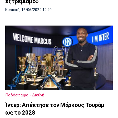
εξτρεμισμό»
Κυριακή, 16/06/2024 19:20
Ποδόσφαιρο - Διεθνή
Ίντερ: Απέκτησε τον Μάρκους Τουράμ
ως το 2028