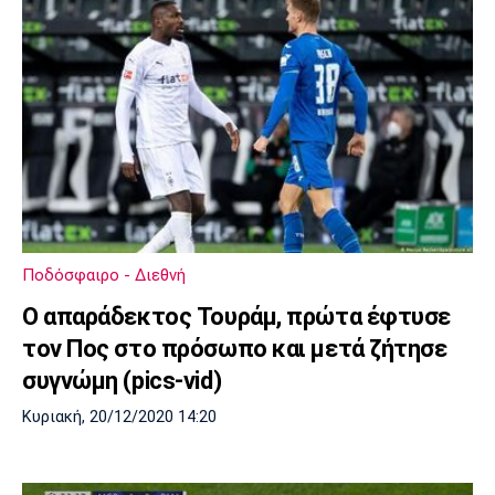
Ποδόσφαιρο - Διεθνή
Ο απαράδεκτος Τουράμ, πρώτα έφτυσε
τον Πος στο πρόσωπο και μετά ζήτησε
συγνώμη (pics-vid)
Κυριακή, 20/12/2020 14:20