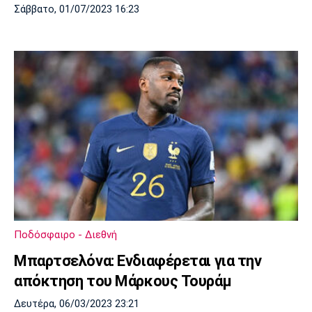
Σάββατο, 01/07/2023 16:23
Ποδόσφαιρο - Διεθνή
Μπαρτσελόνα: Ενδιαφέρεται για την
απόκτηση του Μάρκους Τουράμ
Δευτέρα, 06/03/2023 23:21