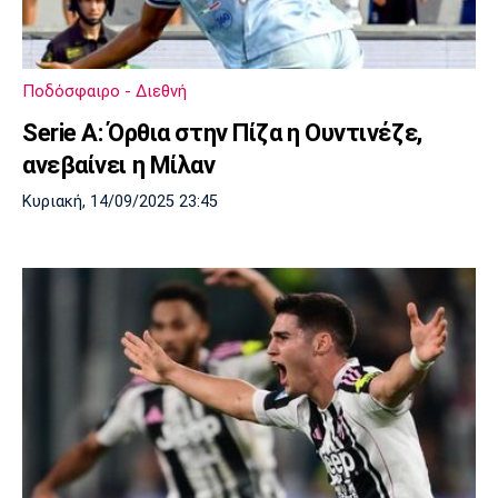
Europa League
Α Γυναικών
Σπορ
Αστέρας
ΠΑΣ Γιάννινα
Λεβαδειακός
Τρίπολης
Ποδόσφαιρο - Διεθνή
Conference League
Champions League
Στίβος
Auto-Moto
Serie A: Όρθια στην Πίζα η Ουντινέζε,
ανεβαίνει η Μίλαν
Διεθνή
Κύπελλο
Γυμναστική
Αυτοκίνητο
Tech
Παναιτωλικός
Λαμία
ΑΕΛ
Κυριακή, 14/09/2025 23:45
Euro
EuroCup
Κολύμβηση
Formula 1
Gaming
Plus
Εθνικές Ομάδες
Basket League
Χάντμπολ
Μοτοσυκλέτα
Gadgets
Θέατρο
Blogs
Κύπελλο
Α2 Μπάσκετ
Smartphones
Σινεμά
Η Εφημερίδα
Απόλλων
Άρης
ΟΦΗ
Σμύρνης
Διαιτησία
FIBA World Cup 2023
Ευ ζην
Πρωτοσέλιδα
Ποδόσφαιρο Γυναικών
Βιβλίο
Έντυπη έκδοση
Παναχαϊκή
Ηρακλής
Βόλος