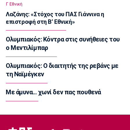
Γ Εθνική
07:30
Λαζάνης: «Στόχος του ΠΑΣ Γιάννινα η
Τηλεόραση
επιστροφή στη Β’ Εθνική»
Τηλεόραση: Οι αθλητικές μεταδόσεις της
Παρασκευής (7/8)
07:20
Ολυμπιακός: Κόντρα στις συνήθειες του
Επικαιρότητα
ο Μεντιλίμπαρ
Καιρός: Αίθριος με αραιές νεφώσεις
07:10
Ολυμπιακός: Ο διαιτητής της ρεβάνς με
Επικαιρότητα
τη Ναϊμέγκεν
Εορτολόγιο: Ποιοι γιορτάζουν σήμερα
Παρασκευή 7 Αυγούστου
Με άμυνα… χωνί δεν πας πουθενά
07:00
Europa League
Europa League: Παρέλαση της ΤΣΣΚΑ Σόφιας
στο Μπατούμι
00:04