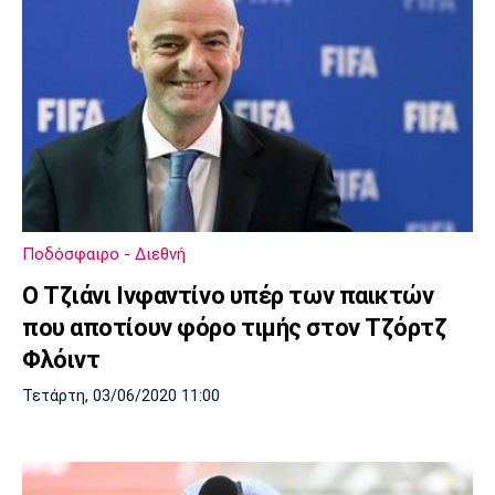
Ποδόσφαιρο - Διεθνή
Ο Τζιάνι Ινφαντίνο υπέρ των παικτών
που αποτίουν φόρο τιμής στον Τζόρτζ
Φλόιντ
Τετάρτη, 03/06/2020 11:00