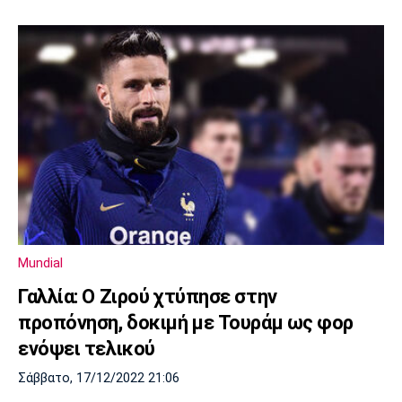
Mundial
Γαλλία: Ο Ζιρού χτύπησε στην
προπόνηση, δοκιμή με Τουράμ ως φορ
ενόψει τελικού
Σάββατο, 17/12/2022 21:06