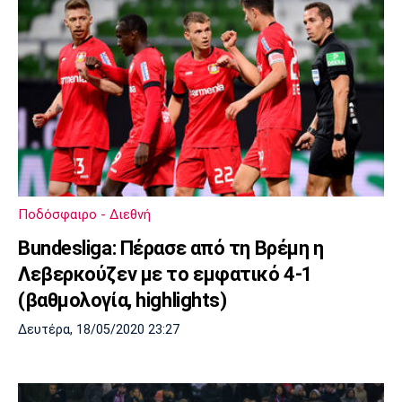
Ποδόσφαιρο - Διεθνή
Βundesliga: Πέρασε από τη Βρέμη η
Λεβερκούζεν με το εμφατικό 4-1
(βαθμολογία, highlights)
Δευτέρα, 18/05/2020 23:27