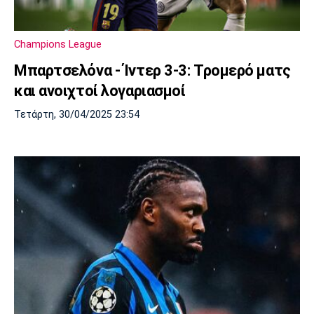
Λίβερπουλ
Μάντσεστερ
Γιουβέντους
Σίτι
Champions League
Μπαρτσελόνα - Ίντερ 3-3: Τρομερό ματς
Ίντερ
Μίλαν
Μπάγερν
και ανοιχτοί λογαριασμοί
Τετάρτη, 30/04/2025 23:54
Μπορούσια
Παρί Σεν
Μαρσέιγ
Ντόρτμουντ
Ζερμέν
Μονακό
Ερυθρός
Τότεναμ
Αστέρας