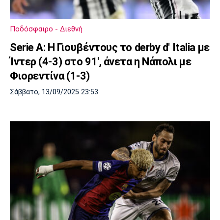
Μουσική
Στήλες
Πολιτισμός
Τραγούδια
Πρόγραμμα TV
Ποδόσφαιρο - Διεθνή
Ιωνικός
Κηφισιά
Πανσερραϊκός
Serie A: Η Γιουβέντους το derby d' Italia με
Cine Spot
Ίντερ (4-3) στο 91', άνετα η Νάπολι με
Running
Φιορεντίνα (1-3)
Σάββατο, 13/09/2025 23:53
Media
Μπαρτσελόνα
Ρεάλ
Ατλέτικο
Μαδρίτης
Μαδρίτης
Παρασκήνιο
Μάντσεστερ
Τσέλσι
Άρσεναλ
Γιουνάιτεντ