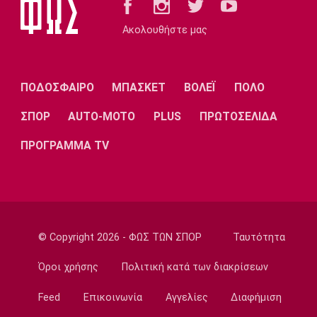
Ποδόσφαιρο - Διεθνή
Σαουδική Αραβία: «Χρυσάφι» για Ντεσάν
Ακολουθήστε μας
23:59
Europa League
Ελουστόντο: «Θα τα δώσουμε όλα στο
ΠΟΔΟΣΦΑΙΡΟ
ΜΠΑΣΚΕΤ
ΒΟΛΕΪ
ΠΟΛΟ
Βέλγιο»
23:58
ΣΠΟΡ
AUTO-MOTO
PLUS
ΠΡΩΤΟΣΕΛΙΔΑ
Super League 1
ΠΡΟΓΡΑΜΜΑ TV
Ολυμπιακός: Κόντρα στις συνήθειες του ο
Μεντιλίμπαρ
23:54
Europa League
Λίσι: «Πρέπει να βελτιωθούμε»
© Copyright 2026 - ΦΩΣ ΤΩΝ ΣΠΟΡ
Ταυτότητα
23:52
Όροι χρήσης
Πολιτική κατά των διακρίσεων
Super League 1
Επιστρέφει αύριο στη Θεσσαλονίκη ο
Feed
Επικοινωνία
Αγγελίες
Διαφήμιση
Ηρακλής