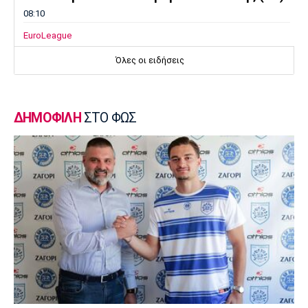
08:10
EuroLeague
Επιστρέφει στη Ζαλγκίρις ο Κίναν Έβανς
Όλες οι ειδήσεις
08:00
Ποδόσφαιρο - Διεθνή
Ατζέντης Ρόντρι: «Ενημερώσαμε την Ρεάλ
ΔΗΜΟΦΙΛΗ
ΣΤΟ ΦΩΣ
ότι απόφασή του είναι να ενταχθεί στη
Μπαρτσελόνα»
07:50
Super League 1
«Η Λέφσκι Σόφιας απέρριψε πρόταση του
Ολυμπιακού για τον Ακράμ Μπουράς»
07:40
Europa League
Μπιανκόν: «Ο Κωνσταντέλιας έχει τόση
ποιότητα - Η καρδιά μου παραμένει
ερυθρόλευκη»