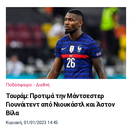
Ποδόσφαιρο - Διεθνή
Τουράμ: Προτιμά την Μάντσεστερ
Γιουνάιτεντ από Νιουκάστλ και Άστον
Βίλα
Κυριακή, 01/01/2023 14:45