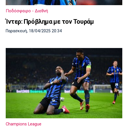
Πόρτο
Μπενφίκα
Ποδόσφαιρο - Διεθνή
Ίντερ: Πρόβλημα με τον Τουράμ
Παρασκευή, 18/04/2025 20:34
Champions League