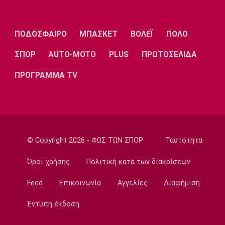
Λεμεσού στη Νορβηγία
22:27
ΠΟΔΟΣΦΑΙΡΟ
ΜΠΑΣΚΕΤ
ΒΟΛΕΪ
ΠΟΛΟ
Super League 1
Ηρακλής: Αποχώρησε ο Οκάκα από την
ΣΠΟΡ
AUTO-MOTO
PLUS
ΠΡΩΤΟΣΕΛΙΔΑ
προετοιμασία
22:21
ΠΡΟΓΡΑΜΜΑ TV
Ποδόσφαιρο - Κύπελλο
Ηρακλής: Στην Πολίχνη κόντρα στον Βόλο
22:15
Super League 1
© Copyright 2026 - ΦΩΣ ΤΩΝ ΣΠΟΡ
Ταυτότητα
Aτρόμητος: Δεύτερη διαδοχική νίκη σε
φιλικά στην Πολωνία
Όροι χρήσης
Πολιτική κατά των διακρίσεων
22:12
Feed
Επικοινωνία
Αγγελίες
Διαφήμιση
Μπάσκετ
Η… ψυχεδέλεια του Αταμάν! (vid)
Έντυπη έκδοση
21:55