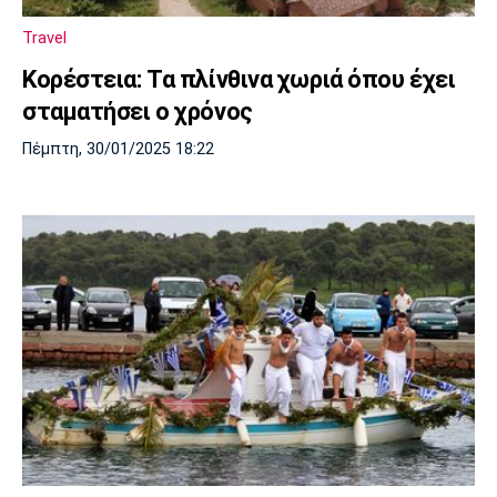
Λίβερπουλ
Μάντσεστερ
Γιουβέντους
Σίτι
Travel
Κορέστεια: Τα πλίνθινα χωριά όπου έχει
σταματήσει ο χρόνος
Ίντερ
Μίλαν
Μπάγερν
Πέμπτη, 30/01/2025 18:22
Μπορούσια
Παρί Σεν
Μαρσέιγ
Ντόρτμουντ
Ζερμέν
Μονακό
Ερυθρός
Τότεναμ
Αστέρας