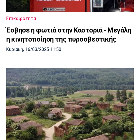
Μουσική
Στήλες
Πολιτισμός
Τραγούδια
Πρόγραμμα TV
Επικαιρότητα
Ιωνικός
Κηφισιά
Πανσερραϊκός
Έσβησε η φωτιά στην Καστοριά - Μεγάλη
Cine Spot
η κινητοποίηση της πυροσβεστικής
Running
Κυριακή, 16/03/2025 11:50
Media
Μπαρτσελόνα
Ρεάλ
Ατλέτικο
Μαδρίτης
Μαδρίτης
Παρασκήνιο
Μάντσεστερ
Τσέλσι
Άρσεναλ
Γιουνάιτεντ