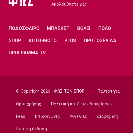
Ακολουθήστε μας
Super League 1
ΠΑΟΚ: Ανεβαίνει ο Γιαννούλης
14:05
ΠΟΔΟΣΦΑΙΡΟ
ΜΠΑΣΚΕΤ
ΒΟΛΕΪ
ΠΟΛΟ
Γ Εθνική
Ιωνικός: Ενισχύθηκε με τον Παγώνη
ΣΠΟΡ
AUTO-MOTO
PLUS
ΠΡΩΤΟΣΕΛΙΔΑ
13:50
ΠΡΟΓΡΑΜΜΑ TV
Εθνικές Μπάσκετ
Σκούμα: «Είμαστε ενωμένες και
προετοιμασμένες»
13:35
Super League 1
© Copyright 2026 - ΦΩΣ ΤΩΝ ΣΠΟΡ
Ταυτότητα
Ηλιόπουλος σε Πήλιο: «Υπήρχαν άνθρωποι
που σε αμφισβήτησαν» (vid)
Όροι χρήσης
Πολιτική κατά των διακρίσεων
13:20
Feed
Επικοινωνία
Αγγελίες
Διαφήμιση
Super League 2
ΑΕΛ: Πήρε τον Τσιγγάρα
Έντυπη έκδοση