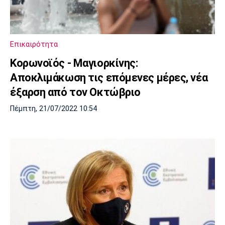
Μουσική
Στήλες
Πολιτισμός
Τραγούδια
Πρόγραμμα TV
Ιωνικός
Κηφισιά
Πανσερραϊκός
Επικαιρότητα
Cine Spot
Κορωνοϊός - Μαγιορκίνης:
Running
Αποκλιμάκωση τις επόμενες μέρες, νέα
έξαρση από τον Οκτώβριο
Media
Πέμπτη, 21/07/2022 10:54
Μπαρτσελόνα
Ρεάλ
Ατλέτικο
Μαδρίτης
Μαδρίτης
Παρασκήνιο
Μάντσεστερ
Τσέλσι
Άρσεναλ
Γιουνάιτεντ