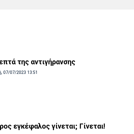
Χάντμπολ
Ηρακλής
Βόλος
Μπορούσια
Παρί Σεν
Ντόρτμουντ
Ζερμέν
Πόρτο
Μπενφίκα
λεπτά της αντιγήρανσης
, 07/07/2023 13:51
ρος εγκέφαλος γίνεται; Γίνεται!