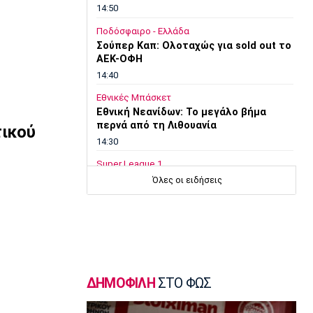
14:50
Ποδόσφαιρο - Ελλάδα
Σούπερ Καπ: Ολοταχώς για sold out το
ΑΕΚ-ΟΦΗ
14:40
Εθνικές Μπάσκετ
Εθνική Νεανίδων: Το μεγάλο βήμα
περνά από τη Λιθουανία
τικού
14:30
Super League 1
Στον Παναιτωλικό και ο Μούσα
Όλες οι ειδήσεις
Ντζενεπό
14:20
EuroLeague
Τάις: «Ενθουσιασμένος που πάω στη
Μακάμπι»
14:10
ΔΗΜΟΦΙΛΗ
ΣΤΟ ΦΩΣ
Μπάσκετ Ελλάδα
Ολυμπιακός: Προετοιμάζεται