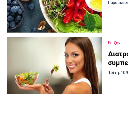
Παρασκευή
Ευ ζην
Διατρ
συμπε
Τρίτη, 10/