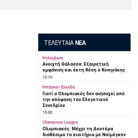
Media
Παρασκήνιο
Μαρσέιγ
Μονακό
Ερυθρός
Τότεναμ
Πρόγραμμα TV
Αστέρας
ΤΕΛΕΥΤΑΙΑ
ΝΕΑ
Κολύμβηση
Ανοιχτή Θάλασσα: Εξαιρετική
εμφάνιση και έκτη θέση ο Κυνηγάκης
15:15
Μπάσκετ Ελλάδα
Γιατί ο Ολυμπιακός δεν ανησυχεί από
την απόφαση του Ελεγκτικού
Συνεδρίου
15:00
Champions League
Ολυμπιακός: Μέχρι τη Δευτέρα
διαθέσιμα τα εισιτήρια με Ναϊμέγκεν