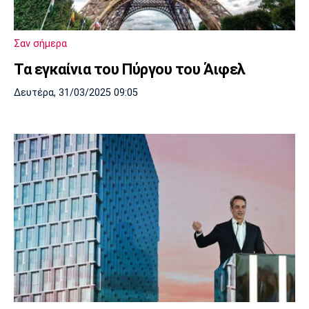
Λίβερπουλ
Μάντσεστερ
Γιουβέντους
Σίτι
Σαν σήμερα
Τα εγκαίνια του Πύργου του Άιφελ
Ίντερ
Μίλαν
Μπάγερν
Δευτέρα, 31/03/2025 09:05
Μπορούσια
Παρί Σεν
Μαρσέιγ
Ντόρτμουντ
Ζερμέν
Μονακό
Ερυθρός
Τότεναμ
Αστέρας