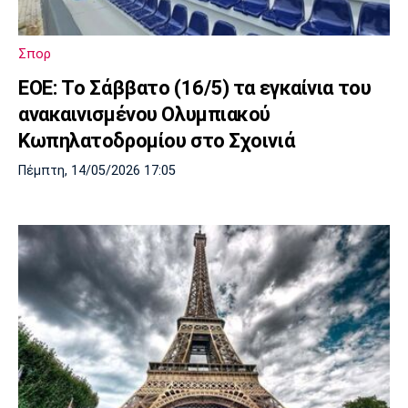
Μουσική
Στήλες
Πολιτισμός
Τραγούδια
Πρόγραμμα TV
Σπορ
Ιωνικός
Κηφισιά
Πανσερραϊκός
ΕΟΕ: Τo Σάββατο (16/5) τα εγκαίνια του
Cine Spot
ανακαινισμένου Ολυμπιακού
Running
Κωπηλατοδρομίου στο Σχοινιά
Πέμπτη, 14/05/2026 17:05
Media
Μπαρτσελόνα
Ρεάλ
Ατλέτικο
Μαδρίτης
Μαδρίτης
Παρασκήνιο
Μάντσεστερ
Τσέλσι
Άρσεναλ
Γιουνάιτεντ