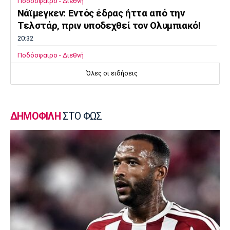
Ποδόσφαιρο - Διεθνή
Νάϊμεγκεν: Εντός έδρας ήττα από την
Tελστάρ, πριν υποδεχθεί τον Ολυμπιακό!
20:32
Ποδόσφαιρο - Διεθνή
Διαψεύδει ο Ινφαντίνο τις καταγγελίες
Όλες οι ειδήσεις
20:30
Super League 1
Ατρόμητος: Επαγγελματικό συμβόλαιο για
ΔΗΜΟΦΙΛΗ
ΣΤΟ ΦΩΣ
τον Κώτση
20:15
Champions League
ΠΑΟΚ – Μπραν 2-3: Εκτός συνέχειας από το
Champions League οι γυναίκες του
«δικέφαλου»
20:00
Super League 1