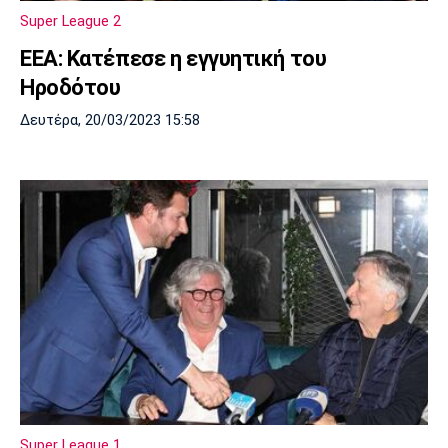
Super League 2
ΕΕΑ: Κατέπεσε η εγγυητική του
Ηροδότου
Δευτέρα, 20/03/2023 15:58
Super League 1