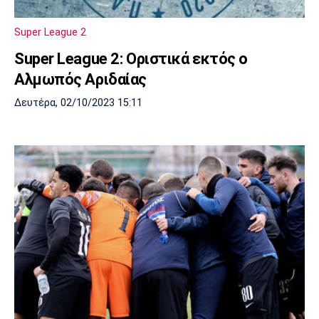
Super League 2
Super League 2: Οριστικά εκτός ο
Αλμωπός Αριδαίας
Δευτέρα, 02/10/2023 15:11