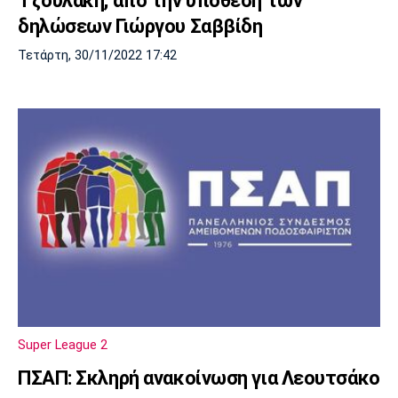
Τζουλάκη, από την υπόθεση των
δηλώσεων Γιώργου Σαββίδη
Τετάρτη, 30/11/2022 17:42
Super League 2
ΠΣΑΠ: Σκληρή ανακοίνωση για Λεουτσάκο