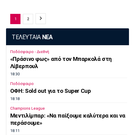
1
2
ΤΕΛΕΥΤΑΙΑ
ΝΕΑ
Ποδόσφαιρο - Διεθνή
«Πράσινο φως» από τον Μπαρκολά στη
Λίβερπουλ
18:30
Ποδόσφαιρο
ΟΦΗ: Sold out για το Super Cup
18:18
Champions League
Μεντιλίμπαρ: «Να παίξουμε καλύτερα και να
περάσουμε»
18:11