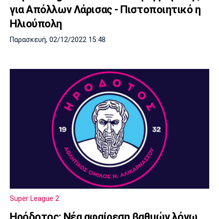
για Απόλλων Λάρισας - Πιστοποιητικό η
Ηλιούπολη
Παρασκευή, 02/12/2022 15:48
Super League 2
Ηρόδοτος: Νέα αφαίρεση βαθμών λόγω