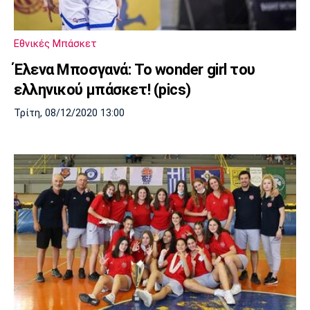
Λίβερπουλ
Μάντσεστερ
Γιουβέντους
Σίτι
Εθνικές Μπάσκετ
Έλενα Μποσγανά: Το wonder girl του
Ίντερ
Μίλαν
Μπάγερν
ελληνικού μπάσκετ! (pics)
Τρίτη, 08/12/2020 13:00
Μπορούσια
Παρί Σεν
Μαρσέιγ
Ντόρτμουντ
Ζερμέν
Μονακό
Ερυθρός
Τότεναμ
Αστέρας