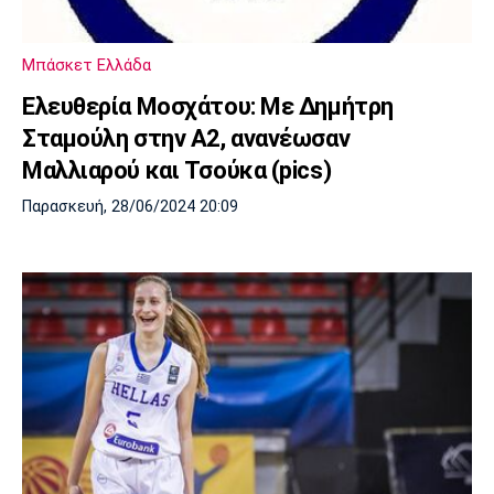
Μουσική
Στήλες
Πολιτισμός
Τραγούδια
Πρόγραμμα TV
Μπάσκετ Ελλάδα
Ιωνικός
Κηφισιά
Πανσερραϊκός
Ελευθερία Μοσχάτου: Με Δημήτρη
Cine Spot
Σταμούλη στην Α2, ανανέωσαν
Running
Μαλλιαρού και Τσούκα (pics)
Παρασκευή, 28/06/2024 20:09
Media
Μπαρτσελόνα
Ρεάλ
Ατλέτικο
Μαδρίτης
Μαδρίτης
Παρασκήνιο
Μάντσεστερ
Τσέλσι
Άρσεναλ
Γιουνάιτεντ