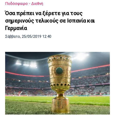
Ποδόσφαιρο - Διεθνή
Όσα πρέπει να ξέρετε για τους
σημερινούς τελικούς σε Ισπανία και
Γερμανία
Σάββατο, 25/05/2019 12:40