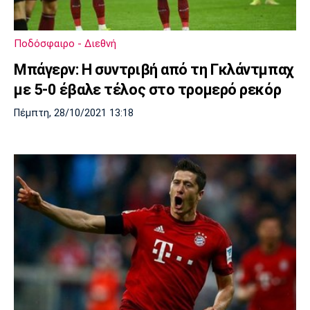
Λίβερπουλ
Μάντσεστερ
Γιουβέντους
Σίτι
Ποδόσφαιρο - Διεθνή
Μπάγερν: Η συντριβή από τη Γκλάντμπαχ
Ίντερ
Μίλαν
Μπάγερν
με 5-0 έβαλε τέλος στο τρομερό ρεκόρ
Πέμπτη, 28/10/2021 13:18
Μπορούσια
Παρί Σεν
Μαρσέιγ
Ντόρτμουντ
Ζερμέν
Μονακό
Ερυθρός
Τότεναμ
Αστέρας