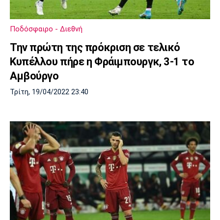
Μουσική
Στήλες
Πολιτισμός
Τραγούδια
Πρόγραμμα TV
Ποδόσφαιρο - Διεθνή
Ιωνικός
Κηφισιά
Πανσερραϊκός
Την πρώτη της πρόκριση σε τελικό
Cine Spot
Κυπέλλου πήρε η Φράιμπουργκ, 3-1 το
Running
Αμβούργο
Τρίτη, 19/04/2022 23:40
Media
Μπαρτσελόνα
Ρεάλ
Ατλέτικο
Μαδρίτης
Μαδρίτης
Παρασκήνιο
Μάντσεστερ
Τσέλσι
Άρσεναλ
Γιουνάιτεντ