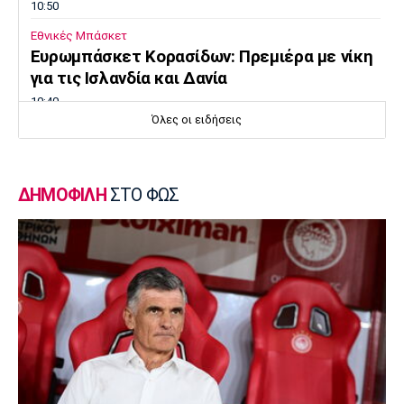
10:50
Εθνικές Μπάσκετ
Ευρωμπάσκετ Κορασίδων: Πρεμιέρα με νίκη
για τις Ισλανδία και Δανία
10:40
Όλες οι ειδήσεις
Μπάσκετ
Συνεχίζει στη Ρωσία ο Αλεξέι Ποκουσέφσκι
10:30
ΔΗΜΟΦΙΛΗ
ΣΤΟ ΦΩΣ
Στοίχημα
ΦΩΣ στο Στοίχημα: Κίνητρο η Σάντεφιορντ
10:20
EuroLeague
Το… γύρισε ο Τόνι Πάρκερ
10:10
Super League 1
Πρόταση του Βαγγέλη Μαρινάκη στον Ζοφρέ
Μονκαντά