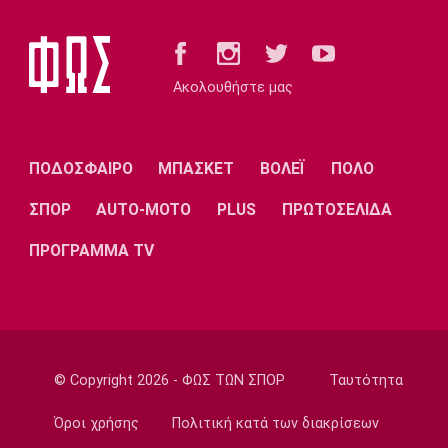
Europa League
ΠΑΟΚ: Γηραιότερος βασικός στην ιστορία
του ο Τάισον
Ακολουθήστε μας
09:10
EuroLeague
Προτάθηκε στον Ολυμπιακό ο Σέμι Οτζελέγε
ΠΟΔΟΣΦΑΙΡΟ
ΜΠΑΣΚΕΤ
ΒΟΛΕΪ
ΠΟΛΟ
09:00
ΣΠΟΡ
AUTO-MOTO
PLUS
ΠΡΩΤΟΣΕΛΙΔΑ
Σπορ
Πινγκ Πονγκ: Στον τελικό της Under 21 η
ΠΡΟΓΡΑΜΜΑ TV
Τζαρίδου
08:50
EuroLeague
Κάνααν: «Είμαι ανοικτός να παίξω εκτός
Euroleague»
© Copyright 2026 - ΦΩΣ ΤΩΝ ΣΠΟΡ
Ταυτότητα
08:40
Όροι χρήσης
Πολιτική κατά των διακρίσεων
Super League 2