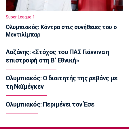
10:00
Επικαιρότητα
Super League 1
Φωτιά στην Βοιωτία: Προφυλακιστέοι ο
Ολυμπιακός: Κόντρα στις συνήθειες του ο
δήμαρχος Στυλίδας, ο εργολάβος και ο
Μεντιλίμπαρ
ιδιοκτήτης εταιρείας
09:50
Λαζάνης: «Στόχος του ΠΑΣ Γιάννινα η
Μπάσκετ Ελλάδα
Κολοσσός: Τι ισχύει για τα ευρωπαϊκά
επιστροφή στη Β’ Εθνική»
εισιτήρια διαρκείας
09:40
Ολυμπιακός: Ο διαιτητής της ρεβάνς με
Ποδόσφαιρο - Διεθνή
τη Ναϊμέγκεν
Στο στόχαστρο της Νάπολι ο Γκάμπριελ
Ζεσούς
Ολυμπιακός: Περιμένει τον Έσε
09:30
Μπάσκετ
Στη Γαλατασαράι ο Άλεν Σμάιλαγκιτς
09:20