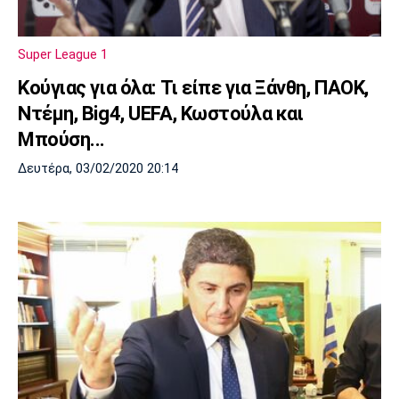
Λίβερπουλ
Μάντσεστερ
Γιουβέντους
Σίτι
Super League 1
Kούγιας για όλα: Τι είπε για Ξάνθη, ΠΑΟΚ,
Ντέμη, Big4, UEFA, Κωστούλα και
Ίντερ
Μίλαν
Μπάγερν
Μπούση...
Δευτέρα, 03/02/2020 20:14
Μπορούσια
Παρί Σεν
Μαρσέιγ
Ντόρτμουντ
Ζερμέν
Μονακό
Ερυθρός
Τότεναμ
Αστέρας