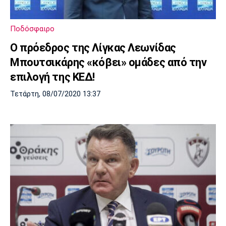
Μουσική
Στήλες
Πολιτισμός
Τραγούδια
Πρόγραμμα TV
Ποδόσφαιρο
Ιωνικός
Κηφισιά
Πανσερραϊκός
O πρόεδρος της Λίγκας Λεωνίδας
Cine Spot
Μπουτσικάρης «κόβει» ομάδες από την
Running
επιλογή της ΚΕΔ!
Τετάρτη, 08/07/2020 13:37
Media
Μπαρτσελόνα
Ρεάλ
Ατλέτικο
Μαδρίτης
Μαδρίτης
Παρασκήνιο
Μάντσεστερ
Τσέλσι
Άρσεναλ
Γιουνάιτεντ