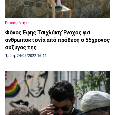
Μουσική
Στήλες
Πολιτισμός
Τραγούδια
Πρόγραμμα TV
Ιωνικός
Κηφισιά
Πανσερραϊκός
Επικαιρότητα
Cine Spot
Φόνος Έφης Τσιχλάκη: Ένοχος για
Running
ανθρωποκτονία από πρόθεση ο 55χρονος
σύζυγος της
Media
Τρίτη, 24/05/2022 16:44
Μπαρτσελόνα
Ρεάλ
Ατλέτικο
Μαδρίτης
Μαδρίτης
Παρασκήνιο
Μάντσεστερ
Τσέλσι
Άρσεναλ
Γιουνάιτεντ