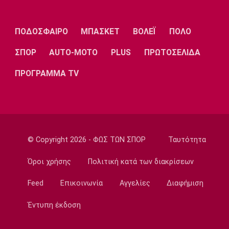
Ίντερ Μαϊάμι: Ο Μέσι πέτυχε δύο γκολ
09:35
ΠΟΔΟΣΦΑΙΡΟ
ΜΠΑΣΚΕΤ
ΒΟΛΕΪ
ΠΟΛΟ
Τηλεόραση
Τηλεόραση: Οι αθλητικές μεταδόσεις της
ΣΠΟΡ
AUTO-MOTO
PLUS
ΠΡΩΤΟΣΕΛΙΔΑ
Πέμπτης (6/8) με ΠΑΟΚ - Άντερλεχτ
09:20
ΠΡΟΓΡΑΜΜΑ TV
Europa League
ΠΑΟΚ: Υποδέχεται την Άντερλεχτ
09:05
Κολύμβηση
Ευρωπαϊκό Πρωτάθλημα Νέων Γυναικών:
© Copyright 2026 - ΦΩΣ ΤΩΝ ΣΠΟΡ
Ταυτότητα
Ήττα της Ελλάδας από την Ολλανδία
Όροι χρήσης
Πολιτική κατά των διακρίσεων
08:50
Χάντμπολ
Feed
Επικοινωνία
Αγγελίες
Διαφήμιση
Παπάζογλου: «Βρισκόμαστε σε πολύ καλό
Έντυπη έκδοση
επίπεδο»
08:35