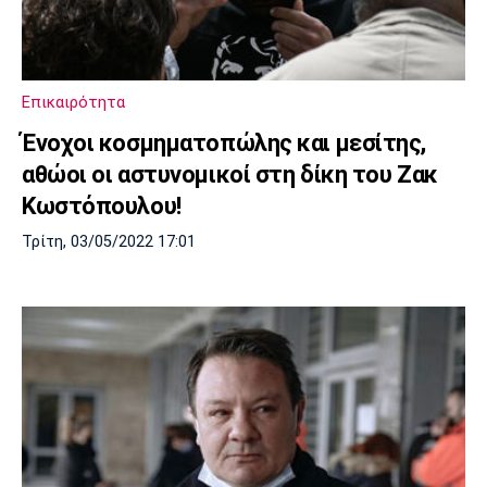
Λίβερπουλ
Μάντσεστερ
Γιουβέντους
Σίτι
Επικαιρότητα
Ίντερ
Μίλαν
Μπάγερν
Ένοχοι κοσμηματοπώλης και μεσίτης,
αθώοι οι αστυνομικοί στη δίκη του Ζακ
Κωστόπουλου!
Τρίτη, 03/05/2022 17:01
Μπορούσια
Παρί Σεν
Μαρσέιγ
Ντόρτμουντ
Ζερμέν
Μονακό
Ερυθρός
Τότεναμ
Αστέρας