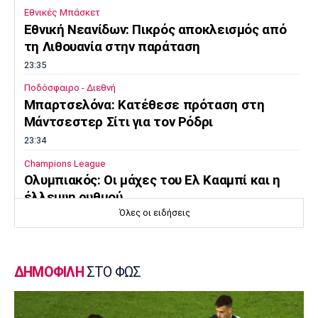
Εθνικές Μπάσκετ
Εθνική Νεανίδων: Πικρός αποκλεισμός από
τη Λιθουανία στην παράταση
23:35
Ποδόσφαιρο - Διεθνή
Μπαρτσελόνα: Κατέθεσε πρόταση στη
Μάντσεστερ Σίτι για τον Ρόδρι
23:34
Champions League
Ολυμπιακός: Οι μάχες του Ελ Κααμπί και η
έλλειψη ρυθμού
Όλες οι ειδήσεις
23:33
Ποδόσφαιρο - Διεθνή
Συνεχίζει στο MLS ο Σέρχι Ρομπέρτο
ΔΗΜΟΦΙΛΗ
ΣΤΟ ΦΩΣ
23:22
Στίβος
Παγκόσμιο Πρωτάθλημα Κ20: Έκτη θέση για