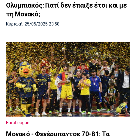
Ολυμπιακός: Γιατί δεν έπαιξε έτσι και με
Πόρτο
Μπενφίκα
τη Μονακό;
Κυριακή, 25/05/2025 23:58
EuroLeague
Μονακό - Φενέρμπαχτσε 70-81: Τα