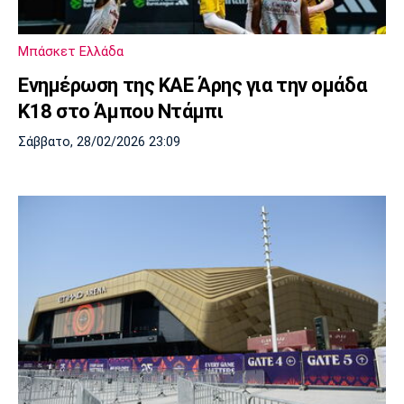
Μουσική
Στήλες
Πολιτισμός
Τραγούδια
Πρόγραμμα TV
Μπάσκετ Ελλάδα
Ιωνικός
Κηφισιά
Πανσερραϊκός
Ενημέρωση της ΚΑΕ Άρης για την ομάδα
Cine Spot
Κ18 στο Άμπου Ντάμπι
Running
Σάββατο, 28/02/2026 23:09
Media
Μπαρτσελόνα
Ρεάλ
Ατλέτικο
Μαδρίτης
Μαδρίτης
Παρασκήνιο
Μάντσεστερ
Τσέλσι
Άρσεναλ
Γιουνάιτεντ