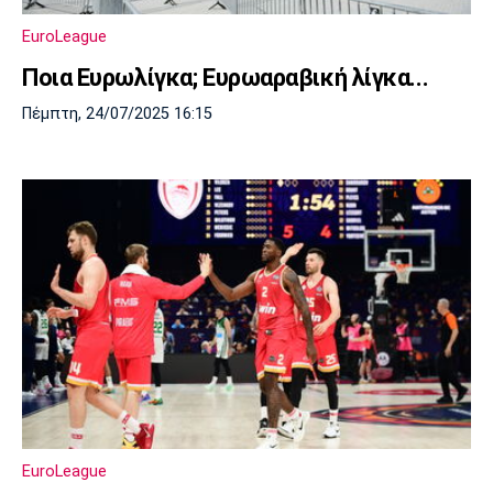
Λίβερπουλ
Μάντσεστερ
Γιουβέντους
Σίτι
EuroLeague
Ποια Ευρωλίγκα; Ευρωαραβική λίγκα...
Πέμπτη, 24/07/2025 16:15
Ίντερ
Μίλαν
Μπάγερν
Μπορούσια
Παρί Σεν
Μαρσέιγ
Ντόρτμουντ
Ζερμέν
Μονακό
Ερυθρός
Τότεναμ
Αστέρας
EuroLeague