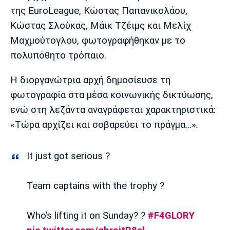
Μουσική
Στήλες
της EuroLeague, Κώστας Παπανικολάου,
Κώστας Σλούκας, Μάικ Τζέιμς και Μελίχ
Πολιτισμός
Τραγούδια
Πρόγραμμα TV
Μαχμούτογλου, φωτογραφήθηκαν με το
Ιωνικός
Κηφισιά
Πανσερραϊκός
Cine Spot
πολυπόθητο τρόπαιο.
Running
Η διοργανώτρια αρχή δημοσίευσε τη
φωτογραφία στα μέσα κοινωνικής δικτύωσης,
Media
ενώ στη λεζάντα αναγράφεται χαρακτηριστικά:
Μπαρτσελόνα
Ρεάλ
Ατλέτικο
Μαδρίτης
Μαδρίτης
«Τώρα αρχίζει και σοβαρεύει το πράγμα…».
Παρασκήνιο
It just got serious ?
Μάντσεστερ
Τσέλσι
Άρσεναλ
Γιουνάιτεντ
Team captains with the trophy ?
Who’s lifting it on Sunday? ?
#F4GLORY