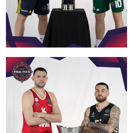
Πόρτο
Μπενφίκα