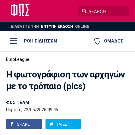
ΔΙΑΒΑΣΤΕ THN
ΕΝΤΥΠΗ ΕΚΔΟΣΗ
ONLINE
ΡΟΗ ΕΙΔΗΣΕΩΝ
ΟΜΑΔΕΣ
Ποδόσφαιρο
EuroLeague
ΠΟΔΟΣΦΑΙΡΟ
ΜΠΑΣΚΕΤ
Η φωτογράφιση των αρχηγών
Super League 1
Μπάσκετ
ΒΟΛΕΪ
ΠΟΛΟ
ΣΠΟΡ
με το τρόπαιο (pics)
Ολυμπιακός
ΑΕΚ
ΠΑΟΚ
Super League 2
Ελλάδα
Ολυμπιακοί Αγώνες
AUTO-MOTO
PLUS
ΦΩΣ TEAM
Γ Εθνική
Εθνική
Βόλεϊ
Πέμπτη, 22/05/2025 09:45
Ελλάδα
EuroLeague
Πόλο
Παναθηναϊκός
Ατρόμητος
Πανιώνιος
SHARE
TWEET
Champions League
ΝΒΑ
Τένις