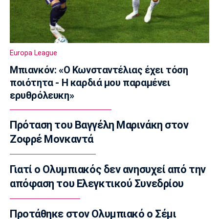
Διπλή ενίσχυση για την ΑΕΛ
23:00
Ποδόσφαιρο - Διεθνή
Πυραυλική επίθεση της Ρωσίας στο γήπεδο
Europa League
της Τσερνομόρετς
22:58
Μπιανκόν: «Ο Κωνσταντέλιας έχει τόση
ποιότητα - Η καρδιά μου παραμένει
EuroLeague
ερυθρόλευκη»
Ενδιαφέρον της Μάλαγα για Μπόλομποϊ
22:52
Πρόταση του Βαγγέλη Μαρινάκη στον
Στίβος
Παγκόσμιο Κ20: Πανελλήνιο ρεκόρ η
Ζοφρέ Μονκαντά
Μπακογιάννη, στον τελικό της σφυροβολίας
η Τσερνόβα
Γιατί ο Ολυμπιακός δεν ανησυχεί από την
22:49
απόφαση του Ελεγκτικού Συνεδρίου
Super League 1
Αστέρας Τρίπολης: Εύκολη νίκη με 2-0 επί
του Πύργου
Προτάθηκε στον Ολυμπιακό ο Σέμι